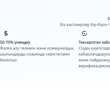
S
Біз кәсіпкерлер бір-бірі
50-70% үнемдеу
Тексерілген ха
Жалға алу төлемін және коммуналдық
Сіздің қауіпсізді
шығындарды соаренда серіктесімен
хабарландырул
бөлісіңіз.
және пайдалан
верификациялау