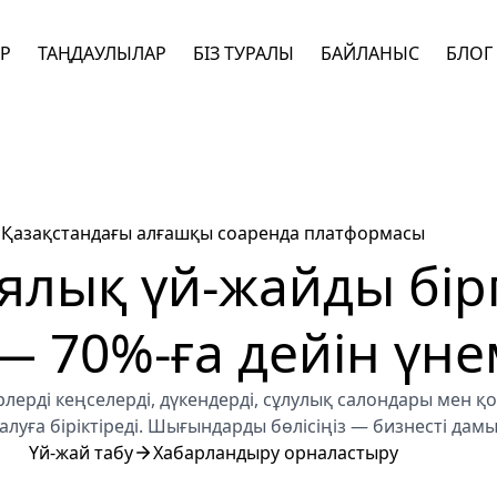
АР
ТАҢДАУЛЫЛАР
БІЗ ТУРАЛЫ
БАЙЛАНЫС
БЛОГ
Қазақстандағы алғашқы соаренда платформасы
лық үй-жайды бір
 70%-ға дейін үне
рлерді кеңселерді, дүкендерді, сұлулық салондары мен 
 алуға біріктіреді. Шығындарды бөлісіңіз — бизнесті дам
Үй-жай табу
Хабарландыру орналастыру