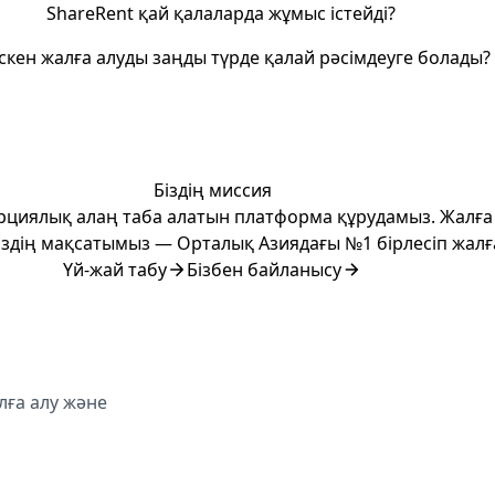
ShareRent қай қалаларда жұмыс істейді?
скен жалға алуды заңды түрде қалай рәсімдеуге болады?
Біздің миссия
ерциялық алаң таба алатын платформа құрудамыз. Жалға 
Біздің мақсатымыз — Орталық Азиядағы №1 бірлесіп жалғ
Үй-жай табу
Бізбен байланысу
ға алу және