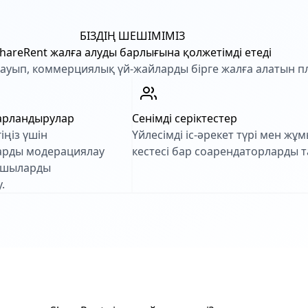
БІЗДІҢ ШЕШІМІМІЗ
hareRent жалға алуды барлығына қолжетімді етеді
н тауып, коммерциялық үй-жайларды бірге жалға алатын 
барландырулар
Сенімді серіктестер
гіңіз үшін
Үйлесімді іс-әрекет түрі мен жұ
арды модерациялау
кестесі бар соарендаторларды 
ушыларды
.