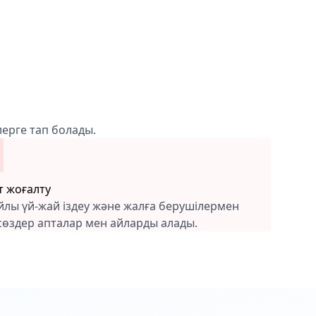
лерге тап болады.
т жоғалту
йлы үй-жай іздеу және жалға берушілермен
сөздер апталар мен айларды алады.