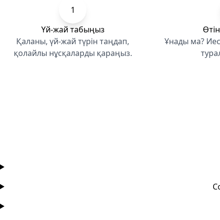
1
Үй-жай табыңыз
Өтін
Қаланы, үй-жай түрін таңдап,
Ұнады ма? Иес
қолайлы нұсқаларды қараңыз.
тура
С