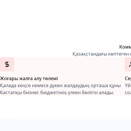
Комм
Қазақстандағы көптеген 
Жоғары жалға алу төлемі
Се
Қалада кеңсе немесе дүкен жалдаудың орташа құны
Үй
бастапқы бизнес бюджетінің үлкен бөлігін алады.
со