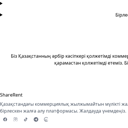
Бірле
Біз Қазақстанның әрбір кәсіпкері қолжетімді комм
қарамастан қолжетімді етеміз. 
ShareRent
Қазақстандағы коммерциялық жылжымайтын мүлікті жал
бірлескен жалға алу платформасы. Жалдауда үнемдеңіз.