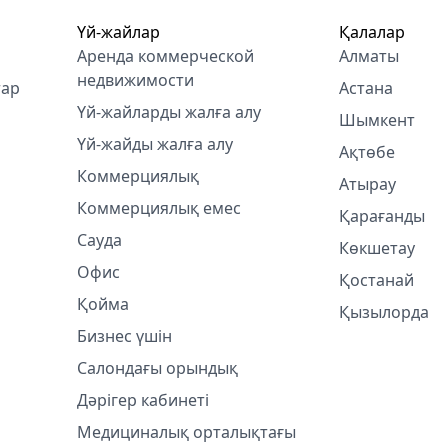
Үй-жайлар
Қалалар
Аренда коммерческой
Алматы
недвижимости
тар
Астана
Үй-жайларды жалға алу
Шымкент
Үй-жайды жалға алу
Ақтөбе
Коммерциялық
Атырау
Коммерциялық емес
Қарағанды
Сауда
Көкшетау
Офис
Қостанай
Қойма
Қызылорда
Бизнес үшін
Салондағы орындық
Дәрігер кабинеті
Медициналық орталықтағы