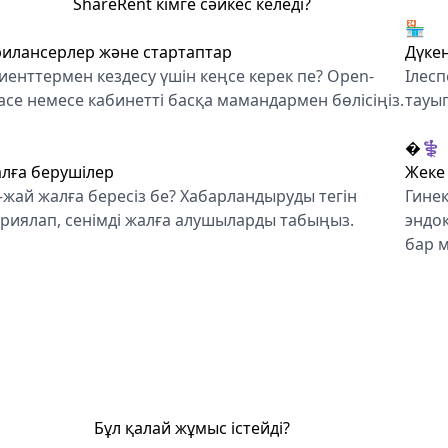
ShareRent кімге сәйкес келеді?
🏪
илансерлер және стартаптар
Дүкен
иенттермен кездесу үшін кеңсе керек пе? Open-
Ілесп
ace немесе кабинетті басқа мамандармен бөлісіңіз.
тауып
�‍⚕️
лға берушілер
Жеке 
-жай жалға бересіз бе? Хабарландыруды тегін
Гинек
риялап, сенімді жалға алушыларды табыңыз.
эндо
бар 
Бұл қалай жұмыс істейді?