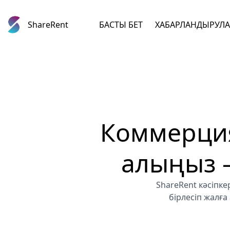
ShareRent
БАСТЫ БЕТ
ХАБАРЛАНДЫРУЛ
Коммерция
алыңыз —
ShareRent кәсіпке
бірлесіп жалға