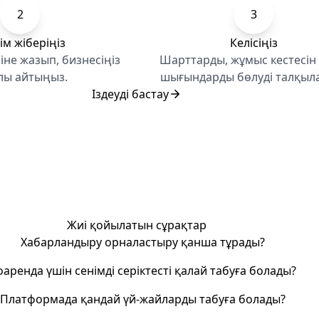
2
3
ім жіберіңіз
Келісіңіз
іне жазып, бизнесіңіз
Шарттарды, жұмыс кестесін
лы айтыңыз.
шығындарды бөлуді талқыл
Іздеуді бастау
Жиі қойылатын сұрақтар
Хабарландыру орналастыру қанша тұрады?
оаренда үшін сенімді серіктесті қалай табуға болады?
Платформада қандай үй-жайларды табуға болады?