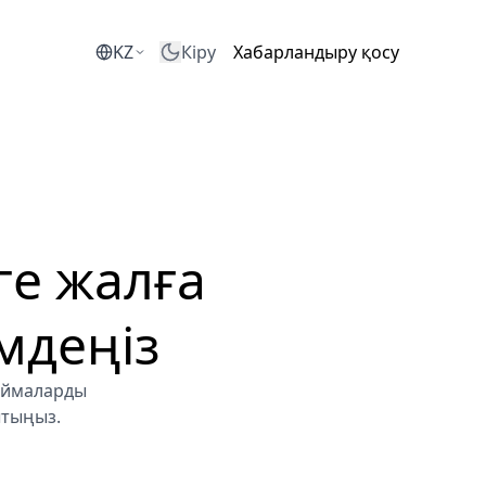
KZ
Кіру
Хабарландыру қосу
ге жалға
мдеңіз
қоймаларды
ытыңыз.