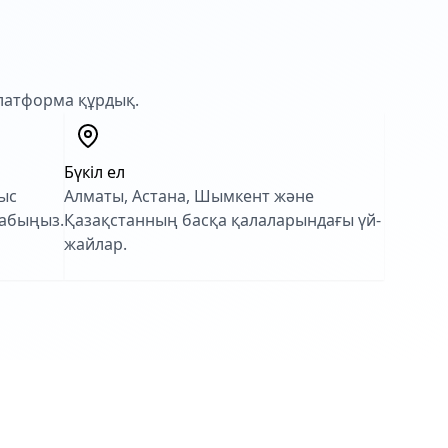
платформа құрдық.
Бүкіл ел
мыс
Алматы, Астана, Шымкент және
табыңыз.
Қазақстанның басқа қалаларындағы үй-
жайлар.