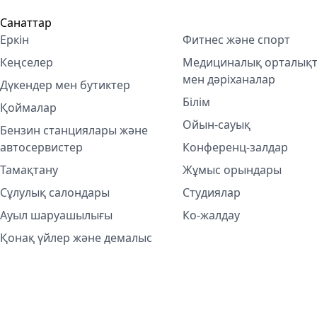
Санаттар
Еркін
Фитнес және спорт
Кеңселер
Медициналық орталық
мен дәріханалар
Дүкендер мен бутиктер
Білім
Қоймалар
Ойын-сауық
Бензин станциялары және
автосервистер
Конференц-залдар
Тамақтану
Жұмыс орындары
Сұлулық салондары
Студиялар
Ауыл шаруашылығы
Ко-жалдау
Қонақ үйлер және демалыс