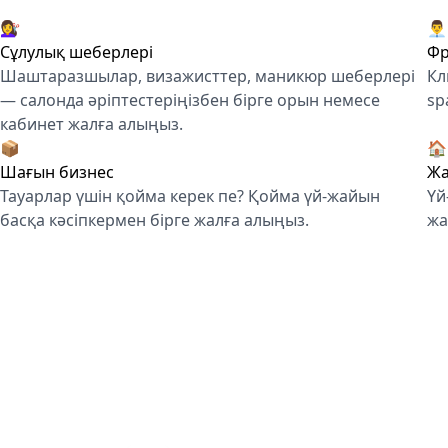
💇‍♀️
👨‍💼
Сұлулық шеберлері
Фр
Шаштаразшылар, визажисттер, маникюр шеберлері
Кл
— салонда әріптестеріңізбен бірге орын немесе
sp
кабинет жалға алыңыз.
📦
🏠
Шағын бизнес
Жа
Тауарлар үшін қойма керек пе? Қойма үй-жайын
Үй
басқа кәсіпкермен бірге жалға алыңыз.
жа