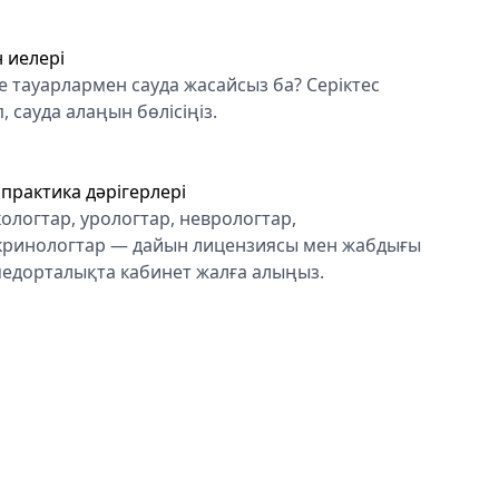
 иелері
е тауарлармен сауда жасайсыз ба? Серіктес
, сауда алаңын бөлісіңіз.
практика дәрігерлері
ологтар, урологтар, неврологтар,
кринологтар — дайын лицензиясы мен жабдығы
медорталықта кабинет жалға алыңыз.