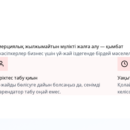
ерциялық жылжымайтын мүлікті жалға алу — қымбат
кәсіпкерлер бизнес үшін үй-жай іздегенде бірдей мәселе
ріктес табу қиын
Уақы
-жайды бөлісуге дайын болсаңыз да, сенімді
Қола
арендатор табу оңай емес.
келіс