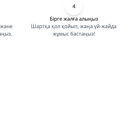
4
Бірге жалға алыңыз
 және
Шартқа қол қойып, жаңа үй-жайда
аңыз.
жұмыс бастаңыз!