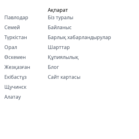
Ақпарат
Павлодар
Біз туралы
Семей
Байланыс
Түркістан
Барлық хабарландырулар
Орал
Шарттар
Өскемен
Құпиялылық
Жезқазған
Блог
Екібастұз
Сайт картасы
Щучинск
Алатау