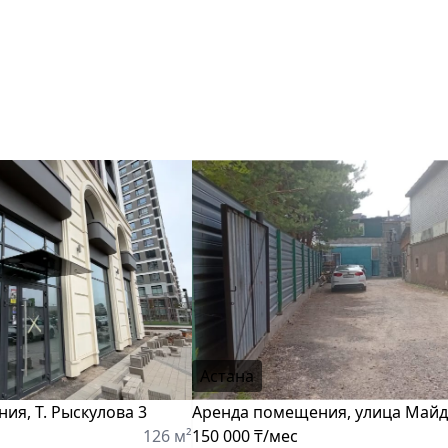
я
Астана
ия, Т. Рыскулова 3
Аренда помещения, улица Май
126 м²
150 000 ₸/мес