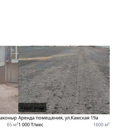
Караганда
даконыр
Аренда помещения, ул.Камская 19а
65 м²
1 000 ₸/мес
1600 м²