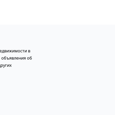
недвижимости в
те объявления об
других