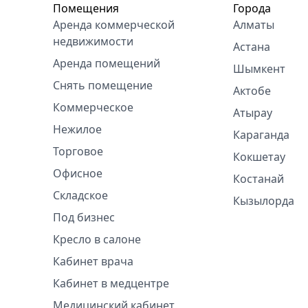
Помещения
Города
Аренда коммерческой
Алматы
недвижимости
Астана
Аренда помещений
Шымкент
Снять помещение
Актобе
Коммерческое
Атырау
Нежилое
Караганда
Торговое
Кокшетау
Офисное
Костанай
Складское
Кызылорда
Под бизнес
Кресло в салоне
Кабинет врача
Кабинет в медцентре
Медицинский кабинет