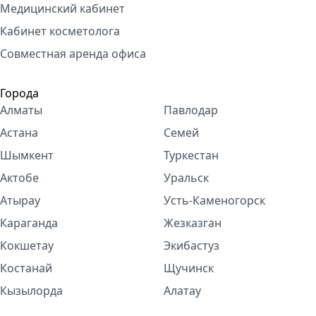
Медицинский кабинет
Кабинет косметолога
Совместная аренда офиса
Города
Алматы
Павлодар
Астана
Семей
Шымкент
Туркестан
Актобе
Уральск
Атырау
Усть-Каменогорск
Караганда
Жезказган
Кокшетау
Экибастуз
Костанай
Щучинск
Кызылорда
Алатау