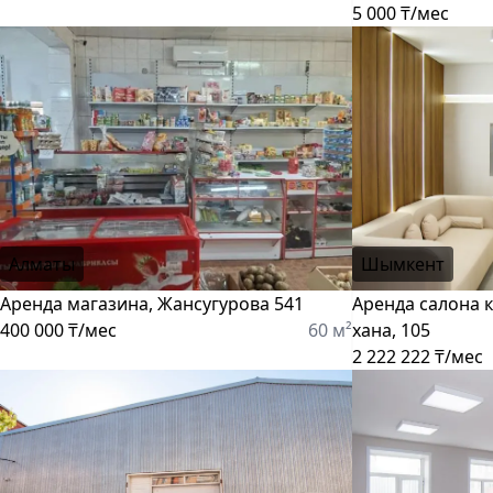
5 000 ₸/мес
Алматы
Шымкент
Аренда магазина, Жансугурова 541
Аренда салона к
400 000 ₸/мес
60 м²
хана, 105
2 222 222 ₸/мес