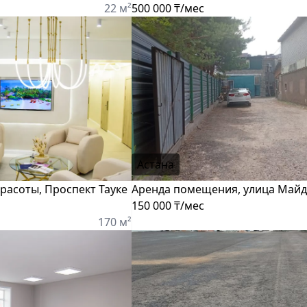
22 м²
500 000 ₸/мес
Астана
расоты, Проспект Тауке
Аренда помещения, улица Май
150 000 ₸/мес
170 м²