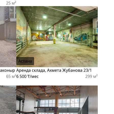
25 м²
Астана
даконыр
Аренда склада, Ахмета Жубанова 23/1
65 м²
6 500 ₸/мес
299 м²