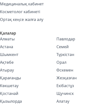
Медициналық кабинет
Косметолог кабинетi
Ортақ кеңсе жалға алу
Қалалар
Алматы
Павлодар
Астана
Семей
Шымкент
Түркістан
Ақтөбе
Орал
Атырау
Өскемен
Қарағанды
Жезқазған
Көкшетау
Екібастұз
Қостанай
Щучинск
Қызылорда
Алатау