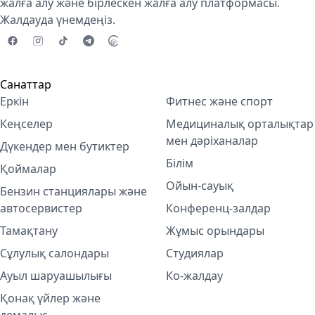
жалға алу және бірлескен жалға алу платформасы.
Жалдауда үнемдеңіз.
Санаттар
Еркін
Фитнес және спорт
Кеңселер
Медициналық орталықтар
мен дәріханалар
Дүкендер мен бутиктер
Білім
Қоймалар
Ойын-сауық
Бензин станциялары және
автосервистер
Конференц-залдар
Тамақтану
Жұмыс орындары
Сұлулық салондары
Студиялар
Ауыл шаруашылығы
Ко-жалдау
Қонақ үйлер және