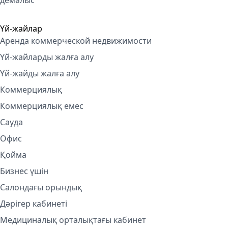
демалыс
Үй-жайлар
Аренда коммерческой недвижимости
Үй-жайларды жалға алу
Үй-жайды жалға алу
Коммерциялық
Коммерциялық емес
Сауда
Офис
Қойма
Бизнес үшін
Салондағы орындық
Дәрігер кабинеті
Медициналық орталықтағы кабинет