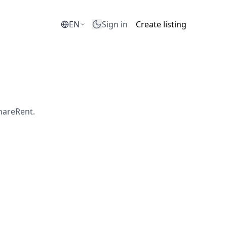
EN
Sign in
Create listing
areRent.