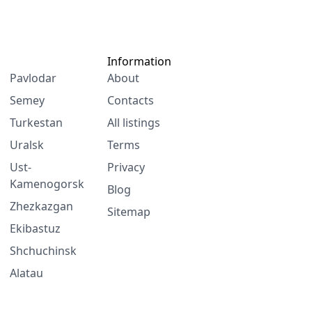
Information
Pavlodar
About
Semey
Contacts
Turkestan
All listings
Uralsk
Terms
Ust-
Privacy
Kamenogorsk
Blog
Zhezkazgan
Sitemap
Ekibastuz
Shchuchinsk
Alatau