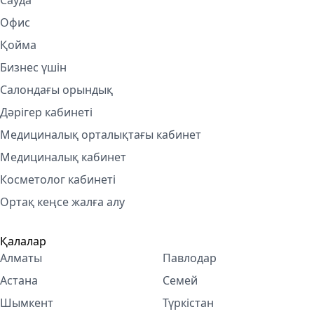
Сауда
Офис
Қойма
Бизнес үшін
Салондағы орындық
Дәрігер кабинеті
Медициналық орталықтағы кабинет
Медициналық кабинет
Косметолог кабинетi
Ортақ кеңсе жалға алу
Қалалар
Алматы
Павлодар
Астана
Семей
Шымкент
Түркістан