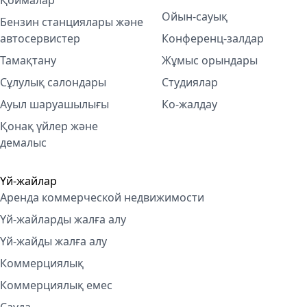
Қоймалар
Ойын-сауық
Бензин станциялары және
автосервистер
Конференц-залдар
Тамақтану
Жұмыс орындары
Сұлулық салондары
Студиялар
Ауыл шаруашылығы
Ко-жалдау
Қонақ үйлер және
демалыс
Үй-жайлар
Аренда коммерческой недвижимости
Үй-жайларды жалға алу
Үй-жайды жалға алу
Коммерциялық
Коммерциялық емес