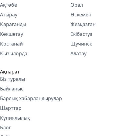
Ақтөбе
Орал
Атырау
Өскемен
Қарағанды
Жезқазған
Көкшетау
Екібастұз
Қостанай
Щучинск
Қызылорда
Алатау
Ақпарат
Біз туралы
Байланыс
Барлық хабарландырулар
Шарттар
Құпиялылық
Блог