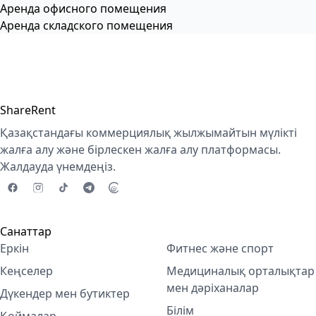
Аренда офисного помещения
Аренда складского помещения
ShareRent
Қазақстандағы коммерциялық жылжымайтын мүлікті
жалға алу және бірлескен жалға алу платформасы.
Жалдауда үнемдеңіз.
Санаттар
Еркін
Фитнес және спорт
Кеңселер
Медициналық орталықтар
мен дәріханалар
Дүкендер мен бутиктер
Білім