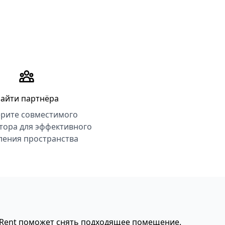
айти партнёра
рите совместимого
тора для эффективного
ления пространства
eRent поможет снять подходящее помещение.