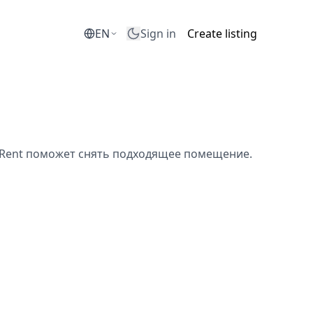
EN
Sign in
Create listing
eRent поможет снять подходящее помещение.