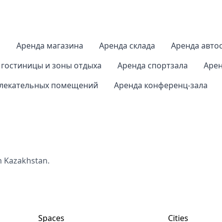
а
Аренда магазина
Аренда склада
Аренда авто
 гостиницы и зоны отдыха
Аренда спортзала
Арен
влекательных помещений
Аренда конференц-зала
n Kazakhstan.
Spaces
Cities