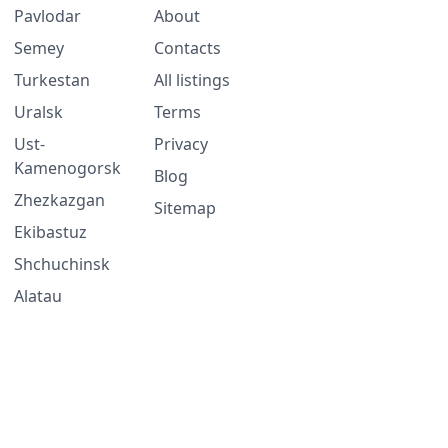
Pavlodar
About
Semey
Contacts
Turkestan
All listings
Uralsk
Terms
Ust-
Privacy
Kamenogorsk
Blog
Zhezkazgan
Sitemap
Ekibastuz
Shchuchinsk
Alatau