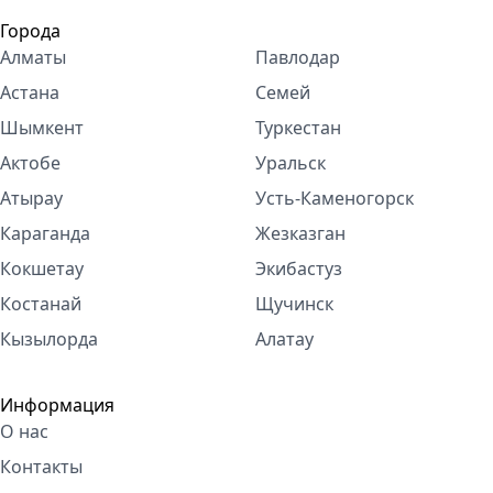
Города
Алматы
Павлодар
Астана
Семей
Шымкент
Туркестан
Актобе
Уральск
Атырау
Усть-Каменогорск
Караганда
Жезказган
Кокшетау
Экибастуз
Костанай
Щучинск
Кызылорда
Алатау
Информация
О нас
Контакты