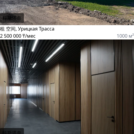
科斯塔奈
租 空间, Урицкая Трасса
2 500 000 ₸/мес
1000 м²
科斯塔奈