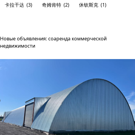
卡拉干达
(3)
奇姆肯特
(2)
休钦斯克
(1)
Новые объявления: соаренда коммерческой
недвижимости