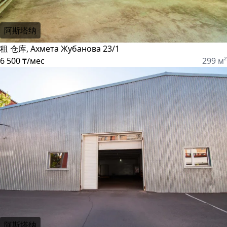
阿斯塔纳
租 仓库, Ахмета Жубанова 23/1
6 500 ₸/мес
299 м²
阿斯塔纳