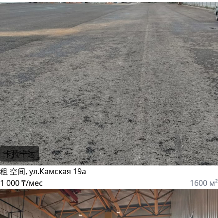
卡拉干达
租 空间, ул.Камская 19а
1 000 ₸/мес
1600 м²