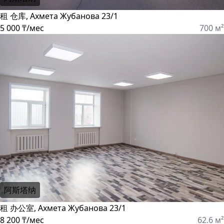
租 仓库, Ахмета Жубанова 23/1
5 000 ₸/мес
700 м²
阿斯塔纳
租 办公室, Ахмета Жубанова 23/1
8 200 ₸/мес
62.6 м²