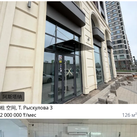
阿斯塔纳
租 空间, Т. Рыскулова 3
2 000 000 ₸/мес
126 м²