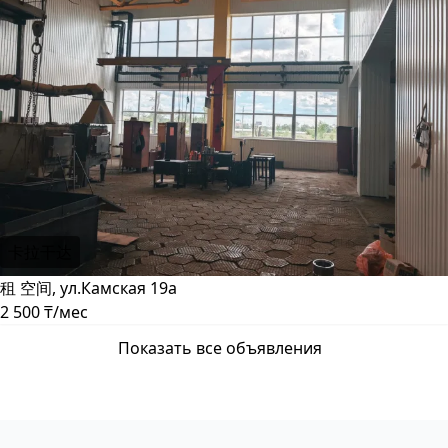
卡拉干达
租 空间, ул.Камская 19а
2 500 ₸/мес
Показать все объявления