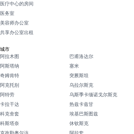
医疗中心的房间
医务室
美容师办公室
共享办公室出租
城市
阿拉木图
巴甫洛达尔
阿斯塔纳
塞米
奇姆肯特
突厥斯坦
阿克托别
乌拉尔斯克
阿特劳
乌斯季卡缅诺戈尔斯克
卡拉干达
热兹卡兹甘
科克舍套
埃基巴斯图兹
科斯塔奈
休钦斯克
克孜勒奥尔达
阿拉套