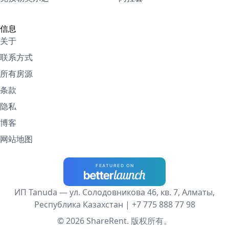
信息
关于
联系方式
所有房源
条款
隐私
博客
网站地图
ИП Tanuda — ул. Солодовникова 46, кв. 7, Алматы,
Республика Казахстан |
+7 775 888 77 98
© 2026 ShareRent. 版权所有。