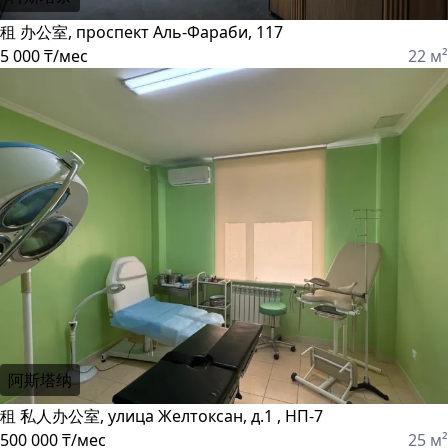
租 办公室, проспект Аль-Фараби, 117
5 000 ₸/мес
22 м²
阿斯塔纳
租 私人办公室, улица Желтоксан, д.1 , НП-7
500 000 ₸/мес
25 м²