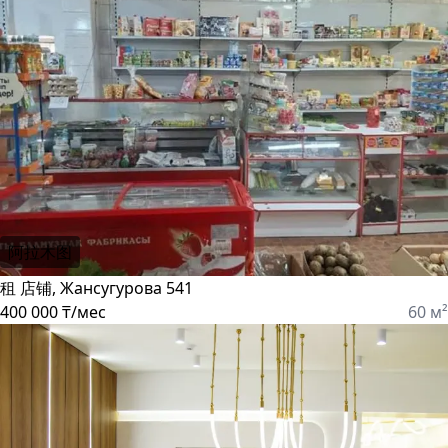
阿拉木图
租 店铺, Жансугурова 541
400 000 ₸/мес
60 м²