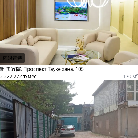
奇姆肯特
租 美容院, Проспект Тауке хана, 105
2 222 222 ₸/мес
170 м²