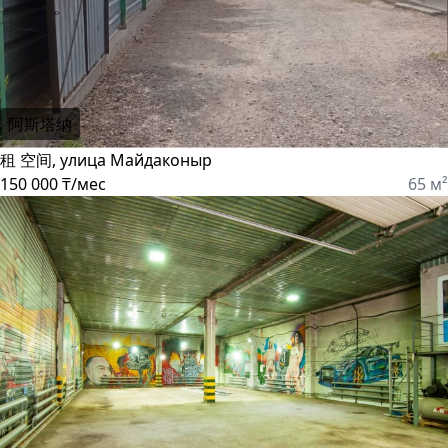
阿斯塔纳
租 空间, улица Майдаконыр
150 000 ₸/мес
65 м²