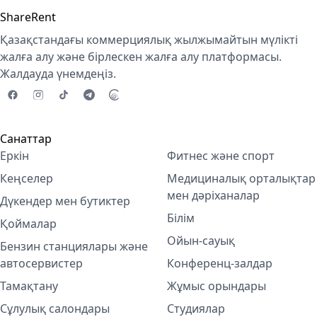
ShareRent
Қазақстандағы коммерциялық жылжымайтын мүлікті
жалға алу және бірлескен жалға алу платформасы.
Жалдауда үнемдеңіз.
Санаттар
Еркін
Фитнес және спорт
Кеңселер
Медициналық орталықтар
мен дәріханалар
Дүкендер мен бутиктер
Білім
Қоймалар
Ойын-сауық
Бензин станциялары және
автосервистер
Конференц-залдар
Тамақтану
Жұмыс орындары
Сұлулық салондары
Студиялар