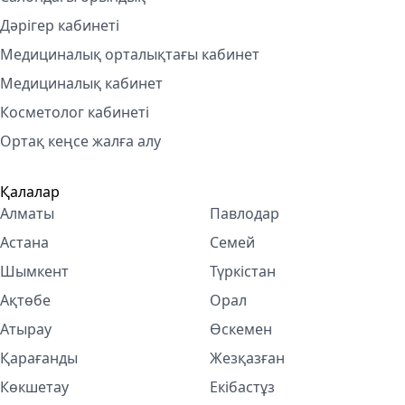
Дәрігер кабинеті
Медициналық орталықтағы кабинет
Медициналық кабинет
Косметолог кабинетi
Ортақ кеңсе жалға алу
Қалалар
Алматы
Павлодар
Астана
Семей
Шымкент
Түркістан
Ақтөбе
Орал
Атырау
Өскемен
Қарағанды
Жезқазған
Көкшетау
Екібастұз