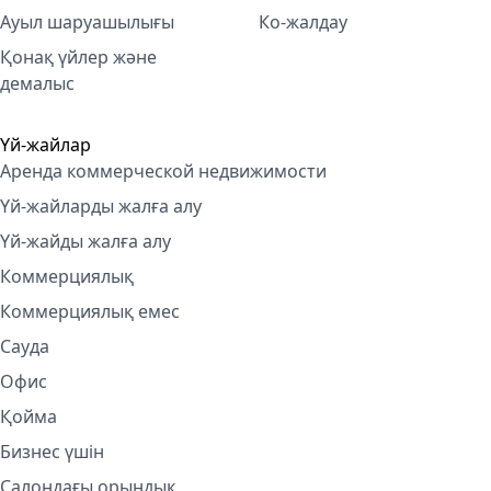
Ауыл шаруашылығы
Ко-жалдау
Қонақ үйлер және
демалыс
Үй-жайлар
Аренда коммерческой недвижимости
Үй-жайларды жалға алу
Үй-жайды жалға алу
Коммерциялық
Коммерциялық емес
Сауда
Офис
Қойма
Бизнес үшін
Салондағы орындық