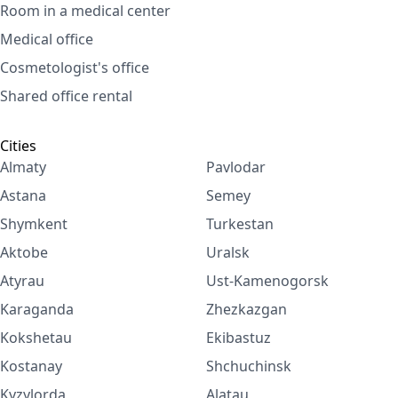
Room in a medical center
Medical office
Cosmetologist's office
Shared office rental
Cities
Almaty
Pavlodar
Astana
Semey
Shymkent
Turkestan
Aktobe
Uralsk
Atyrau
Ust-Kamenogorsk
Karaganda
Zhezkazgan
Kokshetau
Ekibastuz
Kostanay
Shchuchinsk
Kyzylorda
Alatau