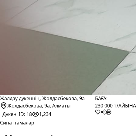
Жалдау дүкеннің, Жолдасбекова, 9а
БАҒА:
Жолдасбекова, 9а, Алматы
230 000 ₸
/АЙЫНА
Дүкен
ID:
18
1,234
Сипаттамалар