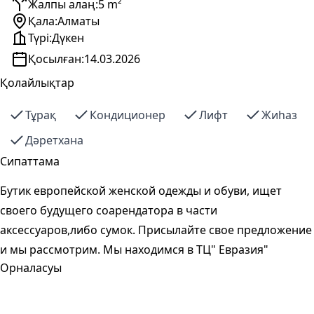
Жалпы алаң:
5 m²
Қала:
Алматы
Түрі:
Дүкен
Қосылған:
14.03.2026
Қолайлықтар
Тұрақ
Кондиционер
Лифт
Жиһаз
Дәретхана
Сипаттама
Бутик европейской женской одежды и обуви, ищет
своего будущего соарендатора в части
аксессуаров,либо сумок. Присылайте свое предложение
и мы рассмотрим. Мы находимся в ТЦ" Евразия"
Орналасуы