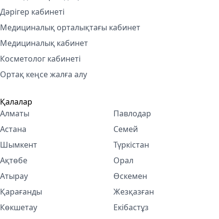
Дәрігер кабинеті
Медициналық орталықтағы кабинет
Медициналық кабинет
Косметолог кабинетi
Ортақ кеңсе жалға алу
Қалалар
Алматы
Павлодар
Астана
Семей
Шымкент
Түркістан
Ақтөбе
Орал
Атырау
Өскемен
Қарағанды
Жезқазған
Көкшетау
Екібастұз