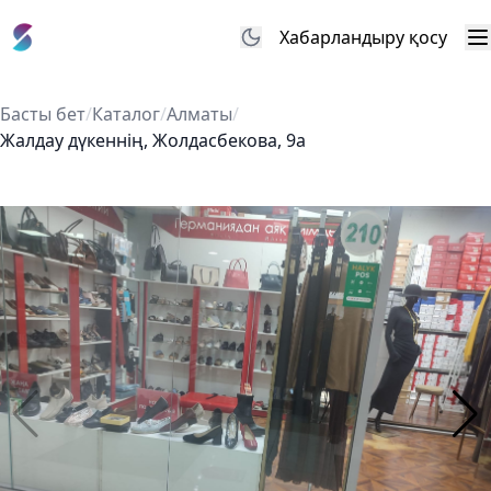
Хабарландыру қосу
М
Басты бет
/
Каталог
/
Алматы
/
Жалдау дүкеннің, Жолдасбекова, 9а