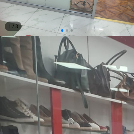
1
/ 3