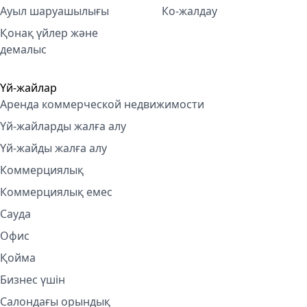
Ауыл шаруашылығы
Ко-жалдау
Қонақ үйлер және
демалыс
Үй-жайлар
Аренда коммерческой недвижимости
Үй-жайларды жалға алу
Үй-жайды жалға алу
Коммерциялық
Коммерциялық емес
Сауда
Офис
Қойма
Бизнес үшін
Салондағы орындық