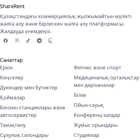
ShareRent
Қазақстандағы коммерциялық жылжымайтын мүлікті
жалға алу және бірлескен жалға алу платформасы.
Жалдауда үнемдеңіз.
Санаттар
Еркін
Фитнес және спорт
Кеңселер
Медициналық орталықтар
мен дәріханалар
Дүкендер мен бутиктер
Білім
Қоймалар
Ойын-сауық
Бензин станциялары және
автосервистер
Конференц-залдар
Тамақтану
Жұмыс орындары
Сұлулық салондары
Студиялар