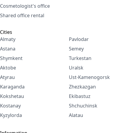
Cosmetologist's office
Shared office rental
Cities
Almaty
Pavlodar
Astana
Semey
Shymkent
Turkestan
Aktobe
Uralsk
Atyrau
Ust-Kamenogorsk
Karaganda
Zhezkazgan
Kokshetau
Ekibastuz
Kostanay
Shchuchinsk
Kyzylorda
Alatau