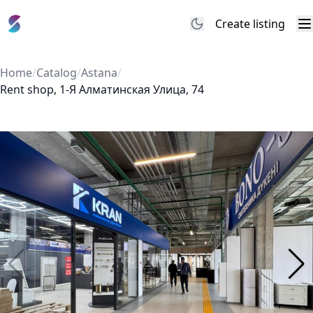
Create listing
M
Home
/
Catalog
/
Astana
/
Rent shop, 1-Я Алматинская Улица, 74