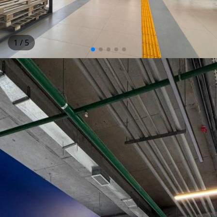
1
/ 5