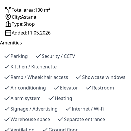
Total area:
100 m²
City:
Astana
Type:
Shop
Added:
11.05.2026
Amenities
Parking
Security / CCTV
Kitchen / Kitchenette
Ramp / Wheelchair access
Showcase windows
Air conditioning
Elevator
Restroom
Alarm system
Heating
Signage / Advertising
Internet / Wi-Fi
Warehouse space
Separate entrance
Ventilation
Ground floor