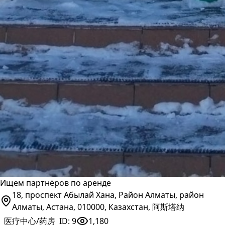
Ищем партнёров по аренде
18, проспект Абылай Хана, Район Алматы, район
Алматы, Астана, 010000, Казахстан, 阿斯塔纳
医疗中心/药房
ID:
9
1,180