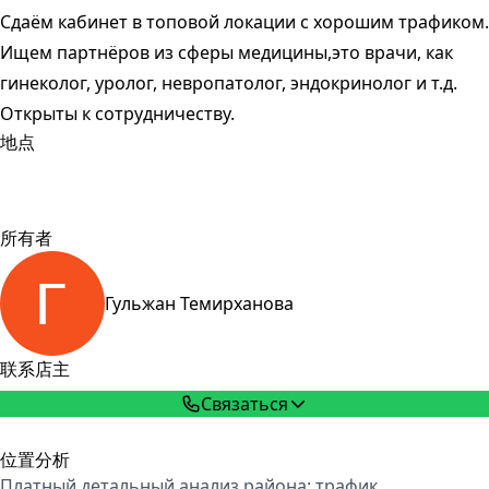
Сдаём кабинет в топовой локации с хорошим трафиком.
Ищем партнёров из сферы медицины,это врачи, как
гинеколог, уролог, невропатолог, эндокринолог и т.д.
Открыты к сотрудничеству.
地点
所有者
Гульжан Темирханова
联系店主
Связаться
位置分析
Платный детальный анализ района: трафик,