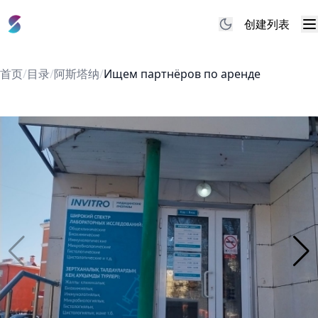
创建列表
M
首页
/
目录
/
阿斯塔纳
/
Ищем партнёров по аренде