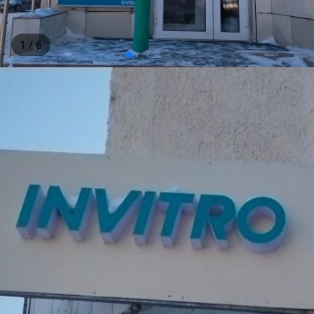
1
/ 6