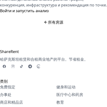
конкуренция, инфраструктура и рекомендация по точке.
Войти и запустить анализ
所有房源
ShareRent
哈萨克斯坦租赁和合租商业地产的平台。节省租金。
类别
免费指定
健身和运动
办事处
医疗中心和药房
商店和精品店
教育