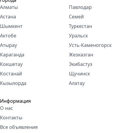
Города
Алматы
Павлодар
Астана
Семей
Шымкент
Туркестан
Актобе
Уральск
Атырау
Усть-Каменогорск
Караганда
Жезказган
Кокшетау
Экибастуз
Костанай
Щучинск
Кызылорда
Алатау
Информация
О нас
Контакты
Все объявления