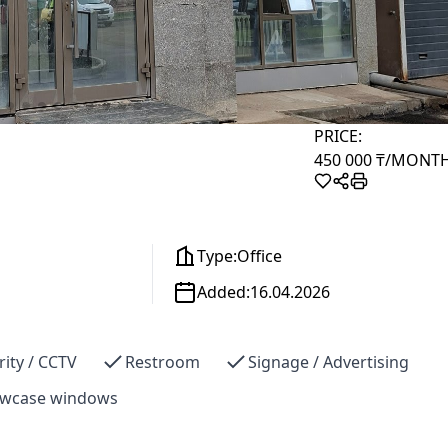
PRICE:
450 000 ₸
/MONT
Type:
Office
Added:
16.04.2026
rity / CCTV
Restroom
Signage / Advertising
wcase windows