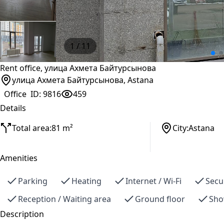
1
/ 11
Rent office, улица Ахмета Байтурсынова
улица Ахмета Байтурсынова, Astana
Office
ID:
9816
459
Details
Total area:
81 m²
City:
Astana
Amenities
Parking
Heating
Internet / Wi-Fi
Secu
Reception / Waiting area
Ground floor
Sho
Description