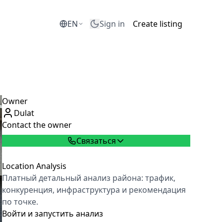
EN
Sign in
Create listing
Owner
Dulat
Contact the owner
Связаться
Location Analysis
Платный детальный анализ района: трафик,
конкуренция, инфраструктура и рекомендация
по точке.
Войти и запустить анализ