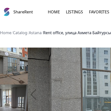
ShareRent
HOME
LISTINGS
FAVORITES
Home
/
Catalog
/
Astana
/
Rent office, улица Ахмета Байтурс