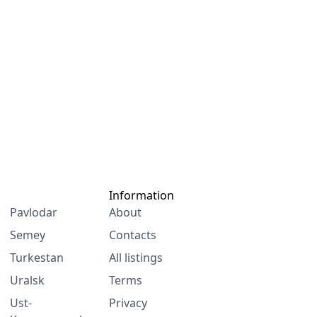
Information
Pavlodar
About
Semey
Contacts
Turkestan
All listings
Uralsk
Terms
Ust-
Privacy