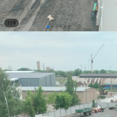
1
/ 6