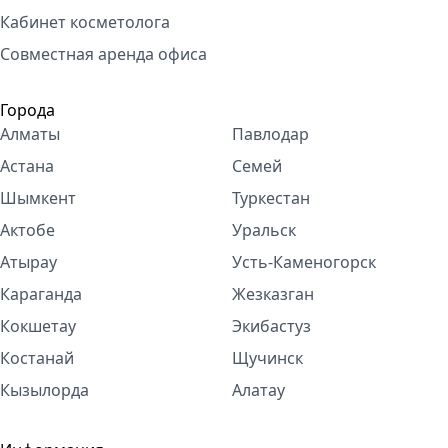
Кабинет косметолога
Совместная аренда офиса
Города
Алматы
Павлодар
Астана
Семей
Шымкент
Туркестан
Актобе
Уральск
Атырау
Усть-Каменогорск
Караганда
Жезказган
Кокшетау
Экибастуз
Костанай
Щучинск
Кызылорда
Алатау