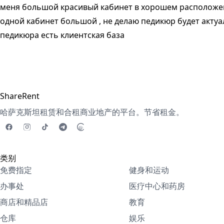
меня большой красивый кабинет в хорошем расположе
одной кабинет большой , не делаю педикюр будет актуа
педикюра есть клиентская база
ShareRent
哈萨克斯坦租赁和合租商业地产的平台。节省租金。
类别
免费指定
健身和运动
办事处
医疗中心和药房
商店和精品店
教育
仓库
娱乐