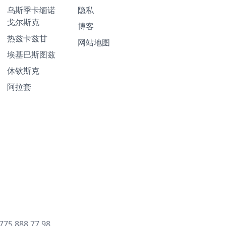
乌斯季卡缅诺
隐私
戈尔斯克
博客
热兹卡兹甘
网站地图
埃基巴斯图兹
休钦斯克
阿拉套
775 888 77 98