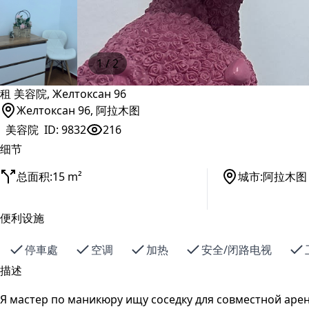
1
/ 2
租 美容院, Желтоксан 96
Желтоксан 96, 阿拉木图
美容院
ID:
9832
216
细节
总面积:
15 m²
城市:
阿拉木图
便利设施
停車處
空调
加热
安全/闭路电视
描述
Я мастер по маникюру ищу соседку для совместной арен