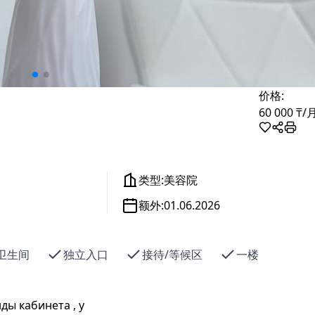
价格:
60 000 ₸
/
类型:
美容院
额外:
01.06.2026
卫生间
独立入口
接待/等候区
一楼
ды кабинета , у