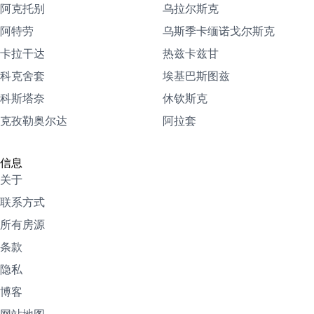
阿克托别
乌拉尔斯克
阿特劳
乌斯季卡缅诺戈尔斯克
卡拉干达
热兹卡兹甘
科克舍套
埃基巴斯图兹
科斯塔奈
休钦斯克
克孜勒奥尔达
阿拉套
信息
关于
联系方式
所有房源
条款
隐私
博客