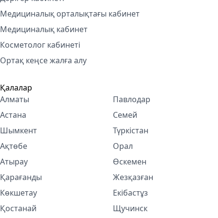
Медициналық орталықтағы кабинет
Медициналық кабинет
Косметолог кабинетi
Ортақ кеңсе жалға алу
Қалалар
Алматы
Павлодар
Астана
Семей
Шымкент
Түркістан
Ақтөбе
Орал
Атырау
Өскемен
Қарағанды
Жезқазған
Көкшетау
Екібастұз
Қостанай
Щучинск