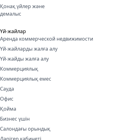
Қонақ үйлер және
демалыс
Үй-жайлар
Аренда коммерческой недвижимости
Үй-жайларды жалға алу
Үй-жайды жалға алу
Коммерциялық
Коммерциялық емес
Сауда
Офис
Қойма
Бизнес үшін
Салондағы орындық
Дәрігер кабинеті