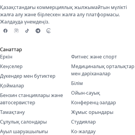
Қазақстандағы коммерциялық жылжымайтын мүлікті
жалға алу және бірлескен жалға алу платформасы.
Жалдауда үнемдеңіз.
Санаттар
Еркін
Фитнес және спорт
Кеңселер
Медициналық орталықтар
мен дәріханалар
Дүкендер мен бутиктер
Білім
Қоймалар
Ойын-сауық
Бензин станциялары және
автосервистер
Конференц-залдар
Тамақтану
Жұмыс орындары
Сұлулық салондары
Студиялар
Ауыл шаруашылығы
Ко-жалдау