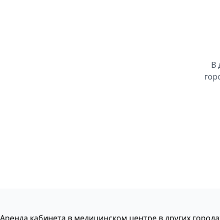
В 
гор
Аренда кабинета в медицинском центре в других города