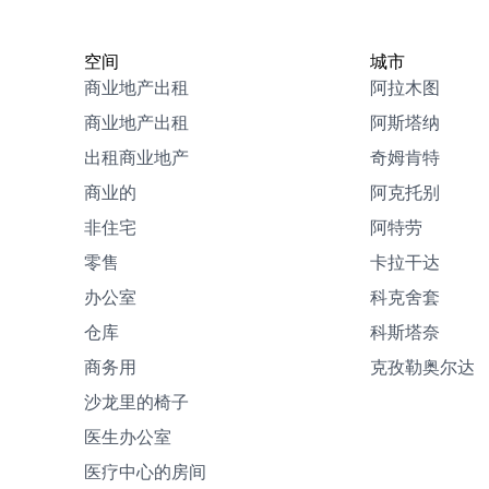
空间
城市
商业地产出租
阿拉木图
商业地产出租
阿斯塔纳
出租商业地产
奇姆肯特
商业的
阿克托别
非住宅
阿特劳
零售
卡拉干达
办公室
科克舍套
仓库
科斯塔奈
商务用
克孜勒奥尔达
沙龙里的椅子
医生办公室
医疗中心的房间