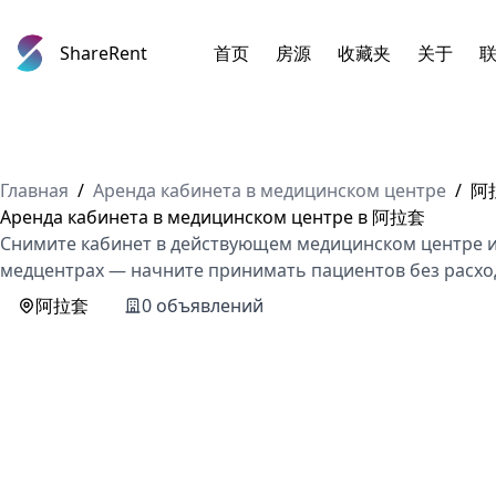
ShareRent
首页
房源
收藏夹
关于
Главная
/
Аренда кабинета в медицинском центре
/
阿
Аренда кабинета в медицинском центре в 阿拉套
Снимите кабинет в действующем медицинском центре ил
медцентрах — начните принимать пациентов без расход
阿拉套
0 объявлений