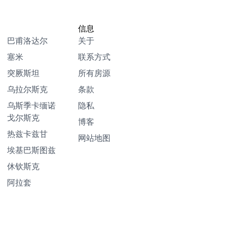
信息
巴甫洛达尔
关于
塞米
联系方式
突厥斯坦
所有房源
乌拉尔斯克
条款
乌斯季卡缅诺
隐私
戈尔斯克
博客
热兹卡兹甘
网站地图
埃基巴斯图兹
休钦斯克
阿拉套