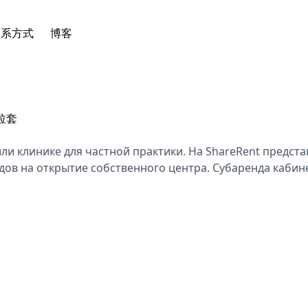
联系方式
博客
拉套
и клинике для частной практики. На ShareRent предст
ов на открытие собственного центра. Субаренда кабине