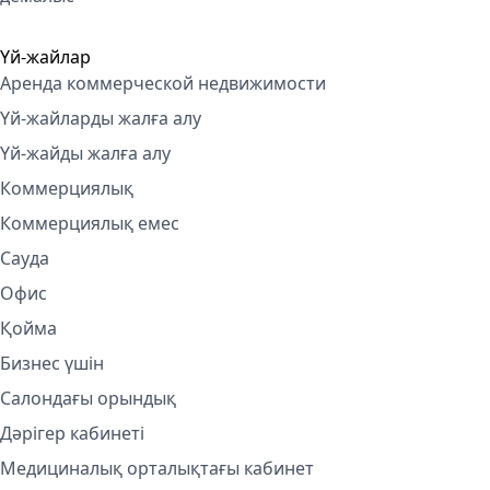
Үй-жайлар
Аренда коммерческой недвижимости
Үй-жайларды жалға алу
Үй-жайды жалға алу
Коммерциялық
Коммерциялық емес
Сауда
Офис
Қойма
Бизнес үшін
Салондағы орындық
Дәрігер кабинеті
Медициналық орталықтағы кабинет