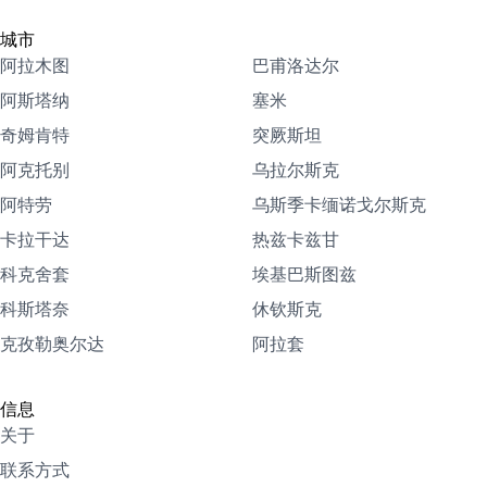
城市
阿拉木图
巴甫洛达尔
阿斯塔纳
塞米
奇姆肯特
突厥斯坦
阿克托别
乌拉尔斯克
阿特劳
乌斯季卡缅诺戈尔斯克
卡拉干达
热兹卡兹甘
科克舍套
埃基巴斯图兹
科斯塔奈
休钦斯克
克孜勒奥尔达
阿拉套
信息
关于
联系方式