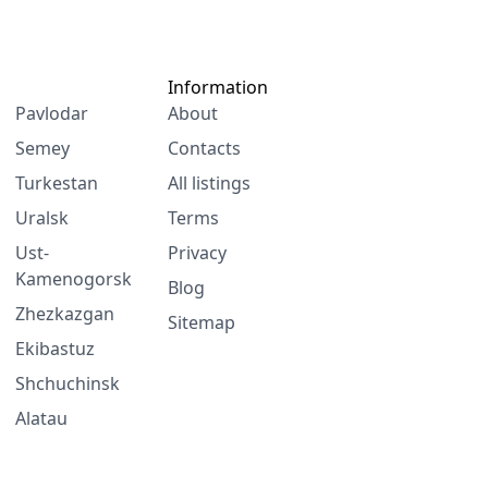
Information
Pavlodar
About
Semey
Contacts
Turkestan
All listings
Uralsk
Terms
Ust-
Privacy
Kamenogorsk
Blog
Zhezkazgan
Sitemap
Ekibastuz
Shchuchinsk
Alatau