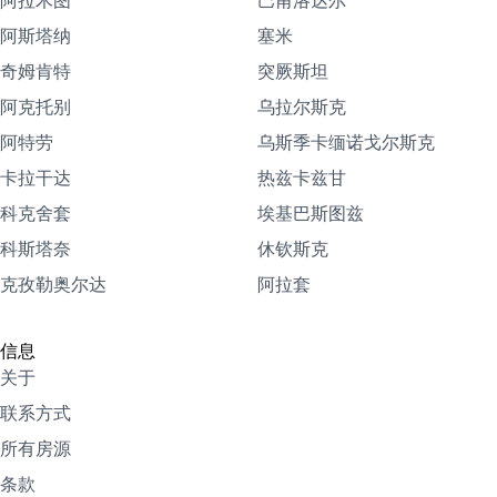
阿拉木图
巴甫洛达尔
阿斯塔纳
塞米
奇姆肯特
突厥斯坦
阿克托别
乌拉尔斯克
阿特劳
乌斯季卡缅诺戈尔斯克
卡拉干达
热兹卡兹甘
科克舍套
埃基巴斯图兹
科斯塔奈
休钦斯克
克孜勒奥尔达
阿拉套
信息
关于
联系方式
所有房源
条款