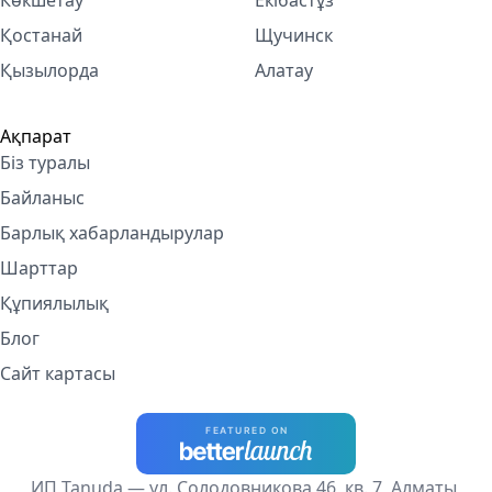
Көкшетау
Екібастұз
Қостанай
Щучинск
Қызылорда
Алатау
Ақпарат
Біз туралы
Байланыс
Барлық хабарландырулар
Шарттар
Құпиялылық
Блог
Сайт картасы
ИП Tanuda — ул. Солодовникова 46, кв. 7, Алматы,