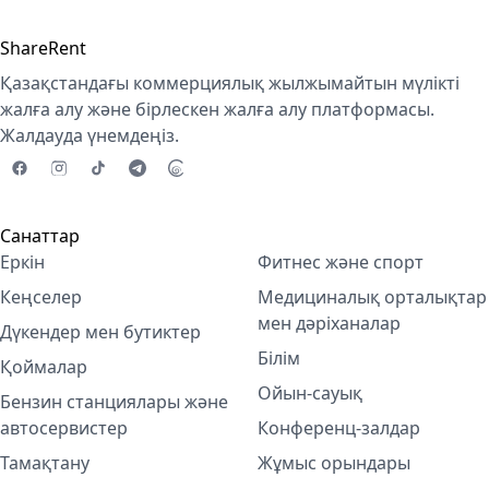
ShareRent
Қазақстандағы коммерциялық жылжымайтын мүлікті
жалға алу және бірлескен жалға алу платформасы.
Жалдауда үнемдеңіз.
Санаттар
Еркін
Фитнес және спорт
Кеңселер
Медициналық орталықтар
мен дәріханалар
Дүкендер мен бутиктер
Білім
Қоймалар
Ойын-сауық
Бензин станциялары және
автосервистер
Конференц-залдар
Тамақтану
Жұмыс орындары