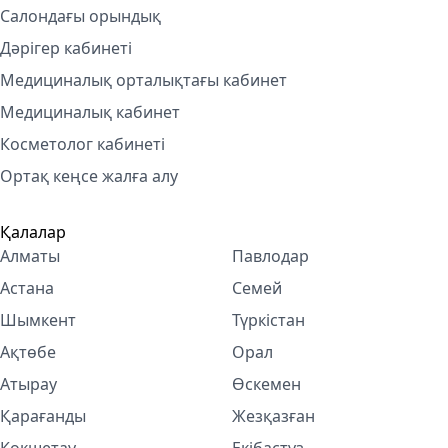
Салондағы орындық
Дәрігер кабинеті
Медициналық орталықтағы кабинет
Медициналық кабинет
Косметолог кабинетi
Ортақ кеңсе жалға алу
Қалалар
Алматы
Павлодар
Астана
Семей
Шымкент
Түркістан
Ақтөбе
Орал
Атырау
Өскемен
Қарағанды
Жезқазған