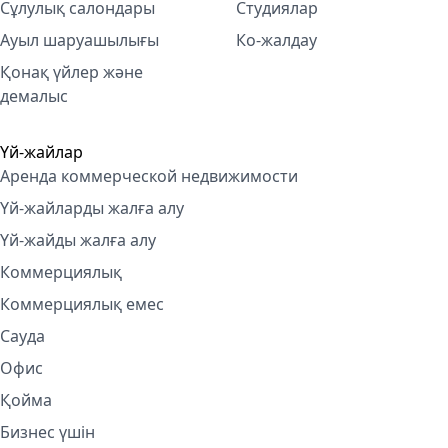
Сұлулық салондары
Студиялар
Ауыл шаруашылығы
Ко-жалдау
Қонақ үйлер және
демалыс
Үй-жайлар
Аренда коммерческой недвижимости
Үй-жайларды жалға алу
Үй-жайды жалға алу
Коммерциялық
Коммерциялық емес
Сауда
Офис
Қойма
Бизнес үшін