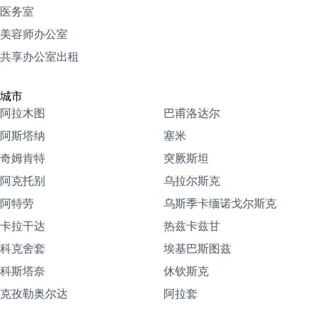
医务室
美容师办公室
共享办公室出租
城市
阿拉木图
巴甫洛达尔
阿斯塔纳
塞米
奇姆肯特
突厥斯坦
阿克托别
乌拉尔斯克
阿特劳
乌斯季卡缅诺戈尔斯克
卡拉干达
热兹卡兹甘
科克舍套
埃基巴斯图兹
科斯塔奈
休钦斯克
克孜勒奥尔达
阿拉套