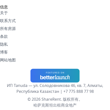
信息
关于
联系方式
所有房源
条款
隐私
博客
网站地图
ИП Tanuda — ул. Солодовникова 46, кв. 7, Алматы,
Республика Казахстан |
+7 775 888 77 98
© 2026 ShareRent. 版权所有。
哈萨克斯坦出租商业地产