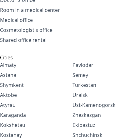
Doctor's office
Room in a medical center
Medical office
Cosmetologist's office
Shared office rental
Cities
Almaty
Pavlodar
Astana
Semey
Shymkent
Turkestan
Aktobe
Uralsk
Atyrau
Ust-Kamenogorsk
Karaganda
Zhezkazgan
Kokshetau
Ekibastuz
Kostanay
Shchuchinsk