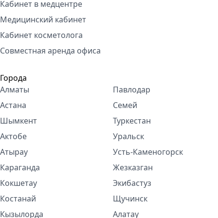
Кабинет в медцентре
Медицинский кабинет
Кабинет косметолога
Совместная аренда офиса
Города
Алматы
Павлодар
Астана
Семей
Шымкент
Туркестан
Актобе
Уральск
Атырау
Усть-Каменогорск
Караганда
Жезказган
Кокшетау
Экибастуз
Костанай
Щучинск
Кызылорда
Алатау