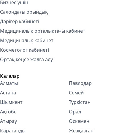
Бизнес үшін
Салондағы орындық
Дәрігер кабинеті
Медициналық орталықтағы кабинет
Медициналық кабинет
Косметолог кабинетi
Ортақ кеңсе жалға алу
Қалалар
Алматы
Павлодар
Астана
Семей
Шымкент
Түркістан
Ақтөбе
Орал
Атырау
Өскемен
Қарағанды
Жезқазған