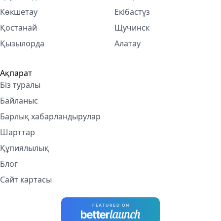
Көкшетау
Екібастұз
Қостанай
Щучинск
Қызылорда
Алатау
Ақпарат
Біз туралы
Байланыс
Барлық хабарландырулар
Шарттар
Құпиялылық
Блог
Сайт картасы