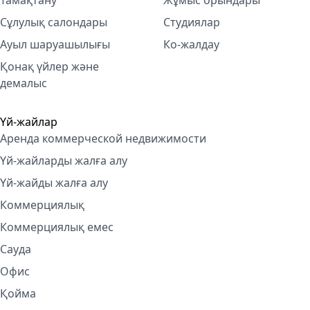
Тамақтану
Жұмыс орындары
Сұлулық салондары
Студиялар
Ауыл шаруашылығы
Ко-жалдау
Қонақ үйлер және
демалыс
Үй-жайлар
Аренда коммерческой недвижимости
Үй-жайларды жалға алу
Үй-жайды жалға алу
Коммерциялық
Коммерциялық емес
Сауда
Офис
Қойма