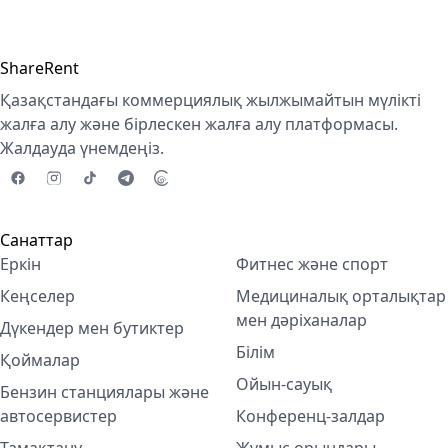
ShareRent
Қазақстандағы коммерциялық жылжымайтын мүлікті
жалға алу және бірлескен жалға алу платформасы.
Жалдауда үнемдеңіз.
Санаттар
Еркін
Фитнес және спорт
Кеңселер
Медициналық орталықтар
мен дәріханалар
Дүкендер мен бутиктер
Білім
Қоймалар
Ойын-сауық
Бензин станциялары және
автосервистер
Конференц-залдар