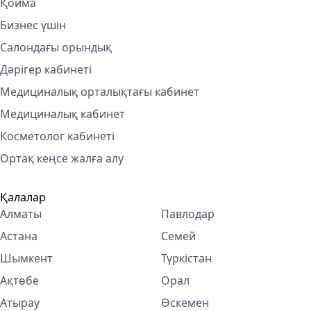
Қойма
Бизнес үшін
Салондағы орындық
Дәрігер кабинеті
Медициналық орталықтағы кабинет
Медициналық кабинет
Косметолог кабинетi
Ортақ кеңсе жалға алу
Қалалар
Алматы
Павлодар
Астана
Семей
Шымкент
Түркістан
Ақтөбе
Орал
Атырау
Өскемен