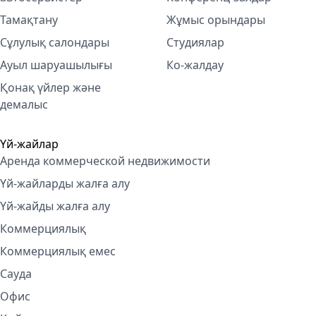
Тамақтану
Жұмыс орындары
Сұлулық салондары
Студиялар
Ауыл шаруашылығы
Ко-жалдау
Қонақ үйлер және
демалыс
Үй-жайлар
Аренда коммерческой недвижимости
Үй-жайларды жалға алу
Үй-жайды жалға алу
Коммерциялық
Коммерциялық емес
Сауда
Офис