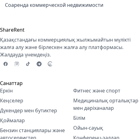
Соаренда коммерческой недвижимости
ShareRent
Қазақстандағы коммерциялық жылжымайтын мүлікті
жалға алу және бірлескен жалға алу платформасы.
Жалдауда үнемдеңіз.
Санаттар
Еркін
Фитнес және спорт
Кеңселер
Медициналық орталықтар
мен дәріханалар
Дүкендер мен бутиктер
Білім
Қоймалар
Ойын-сауық
Бензин станциялары және
автосервистер
Конференц-залдар