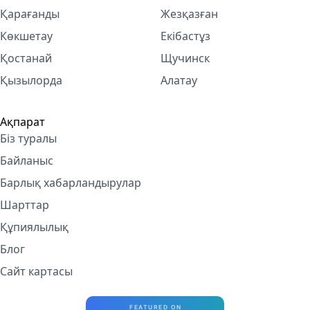
Қарағанды
Жезқазған
Көкшетау
Екібастұз
Қостанай
Щучинск
Қызылорда
Алатау
Ақпарат
Біз туралы
Байланыс
Барлық хабарландырулар
Шарттар
Құпиялылық
Блог
Сайт картасы