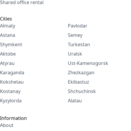
Shared office rental
Cities
Almaty
Pavlodar
Astana
Semey
Shymkent
Turkestan
Aktobe
Uralsk
Atyrau
Ust-Kamenogorsk
Karaganda
Zhezkazgan
Kokshetau
Ekibastuz
Kostanay
Shchuchinsk
Kyzylorda
Alatau
Information
About