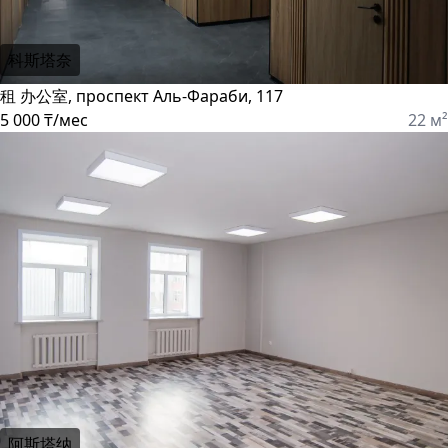
科斯塔奈
租 办公室, проспект Аль-Фараби, 117
5 000 ₸/мес
22 м²
阿斯塔纳