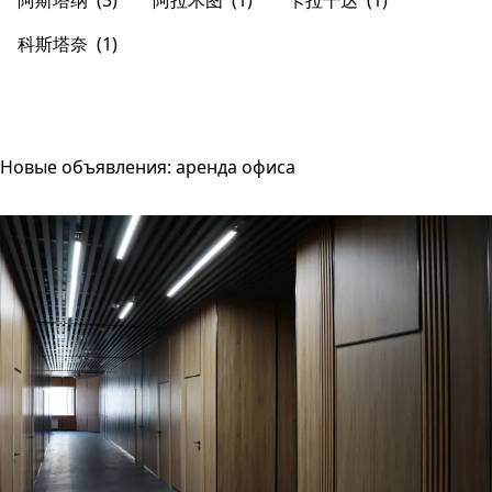
阿斯塔纳
(3)
阿拉木图
(1)
卡拉干达
(1)
科斯塔奈
(1)
Новые объявления: аренда офиса