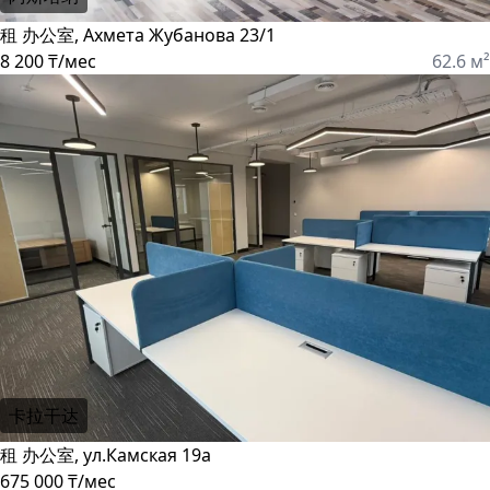
租 办公室, Ахмета Жубанова 23/1
8 200 ₸/мес
62.6 м²
卡拉干达
租 办公室, ул.Камская 19а
675 000 ₸/мес