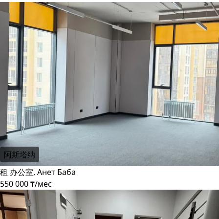
阿斯塔纳
租 办公室, Анет Баба
550 000 ₸/мес