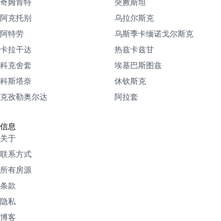
奇姆肯特
突厥斯坦
阿克托别
乌拉尔斯克
阿特劳
乌斯季卡缅诺戈尔斯克
卡拉干达
热兹卡兹甘
科克舍套
埃基巴斯图兹
科斯塔奈
休钦斯克
克孜勒奥尔达
阿拉套
信息
关于
联系方式
所有房源
条款
隐私
博客