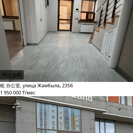
阿拉木图
租 办公室, улица Жамбыла, 235б
1 950 000 ₸/мес