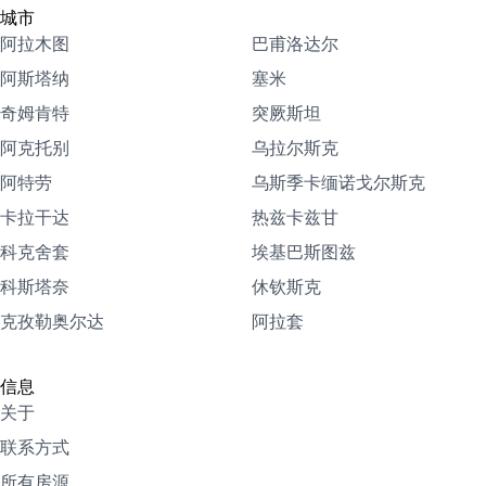
城市
阿拉木图
巴甫洛达尔
阿斯塔纳
塞米
奇姆肯特
突厥斯坦
阿克托别
乌拉尔斯克
阿特劳
乌斯季卡缅诺戈尔斯克
卡拉干达
热兹卡兹甘
科克舍套
埃基巴斯图兹
科斯塔奈
休钦斯克
克孜勒奥尔达
阿拉套
信息
关于
联系方式
所有房源