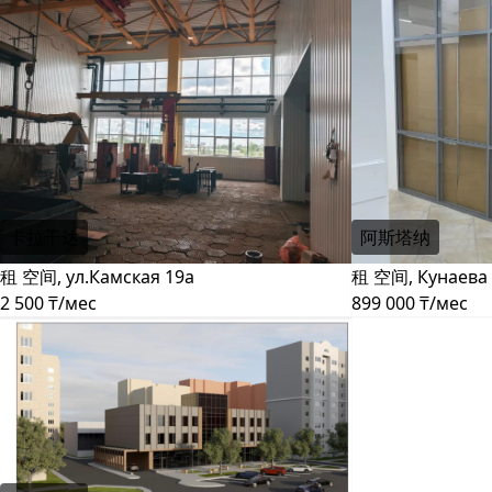
卡拉干达
阿斯塔纳
租 空间, ул.Камская 19а
租 空间, Кунаева 
2 500 ₸/мес
899 000 ₸/мес