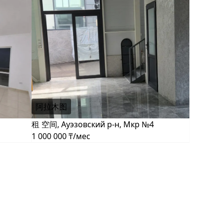
阿拉木图
租 空间, Ауэзовский р-н, Мкр №4
1 000 000 ₸/мес