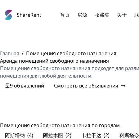
ShareRent
首页
房源
收藏夹
关于
Главная
/
Помещения свободного назначения
Аренда помещений свободного назначения
Помещения свободного назначения подходят для разли
помещения для любой деятельности.
9 объявлений
Смотреть все объявления
Помещения свободного назначения по городам
阿斯塔纳
(4)
阿拉木图
(2)
卡拉干达
(2)
科斯塔