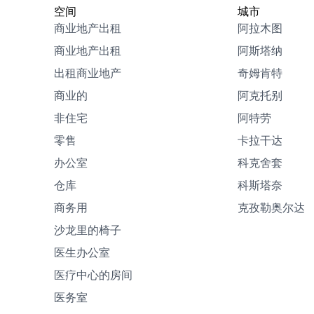
空间
城市
商业地产出租
阿拉木图
商业地产出租
阿斯塔纳
出租商业地产
奇姆肯特
商业的
阿克托别
非住宅
阿特劳
零售
卡拉干达
办公室
科克舍套
仓库
科斯塔奈
商务用
克孜勒奥尔达
沙龙里的椅子
医生办公室
医疗中心的房间
医务室