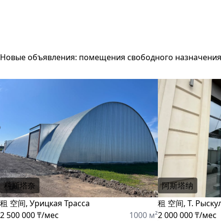
Новые объявления: помещения свободного назначени
科斯塔奈
阿斯塔纳
租 空间, Урицкая Трасса
租 空间, Т. Рыску
2 500 000 ₸/мес
1000 м²
2 000 000 ₸/мес