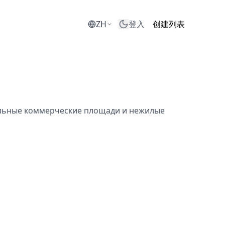
ZH
登入
创建列表
альные коммерческие площади и нежилые