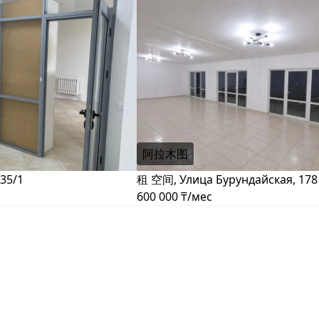
阿拉木图
35/1
租 空间, Улица Бурундайская, 178
600 000 ₸/мес