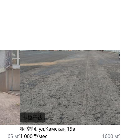
卡拉干达
租 空间, ул.Камская 19а
65 м²
1 000 ₸/мес
1600 м²