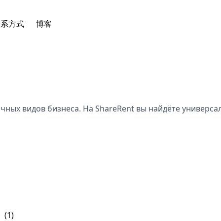
联系方式
博客
чных видов бизнеса. На ShareRent вы найдёте универс
奈
(1)