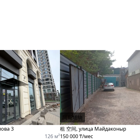
я
阿斯塔纳
лова 3
租 空间, улица Майдаконыр
126 м²
150 000 ₸/мес