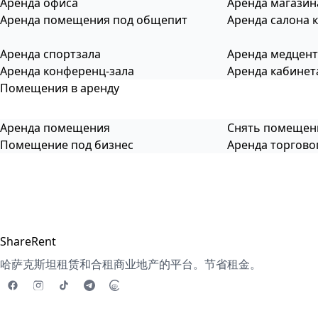
Аренда офиса
Аренда магазин
Аренда помещения под общепит
Аренда салона 
Аренда спортзала
Аренда медцен
Аренда конференц-зала
Аренда кабинет
Помещения в аренду
Аренда помещения
Снять помещен
Помещение под бизнес
Аренда торгов
ShareRent
哈萨克斯坦租赁和合租商业地产的平台。节省租金。