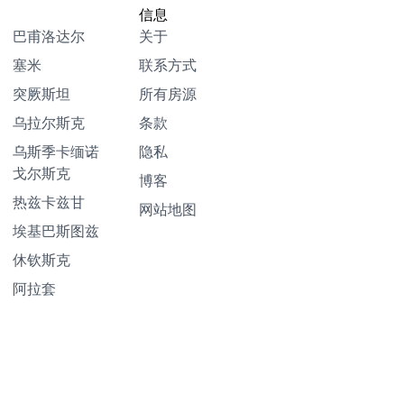
信息
巴甫洛达尔
关于
塞米
联系方式
突厥斯坦
所有房源
乌拉尔斯克
条款
乌斯季卡缅诺
隐私
戈尔斯克
博客
热兹卡兹甘
网站地图
埃基巴斯图兹
休钦斯克
阿拉套