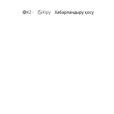
KZ
Кіру
Хабарландыру қосу