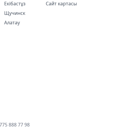
Екібастұз
Сайт картасы
Щучинск
Алатау
775 888 77 98