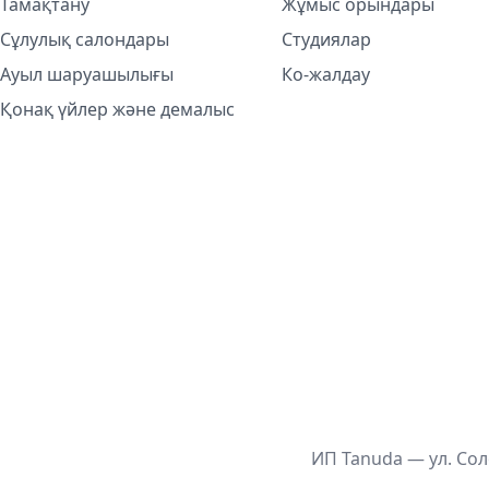
Тамақтану
Жұмыс орындары
Сұлулық салондары
Студиялар
Ауыл шаруашылығы
Ко-жалдау
Қонақ үйлер және демалыс
ИП Tanuda — ул. Сол