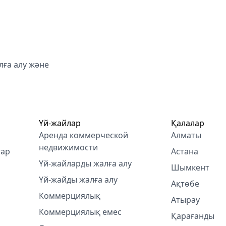
ға алу және
Үй-жайлар
Қалалар
Аренда коммерческой
Алматы
недвижимости
тар
Астана
Үй-жайларды жалға алу
Шымкент
Үй-жайды жалға алу
Ақтөбе
Коммерциялық
Атырау
Коммерциялық емес
Қарағанды