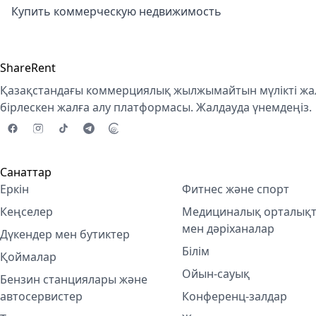
Купить коммерческую недвижимость
ShareRent
Қазақстандағы коммерциялық жылжымайтын мүлікті жал
бірлескен жалға алу платформасы. Жалдауда үнемдеңіз.
Санаттар
Еркін
Фитнес және спорт
Кеңселер
Медициналық орталық
мен дәріханалар
Дүкендер мен бутиктер
Білім
Қоймалар
Ойын-сауық
Бензин станциялары және
автосервистер
Конференц-залдар