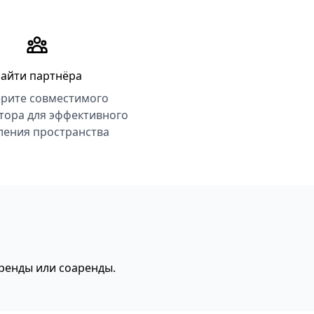
айти партнёра
рите совместимого
тора для эффективного
ления пространства
аренды или соаренды.