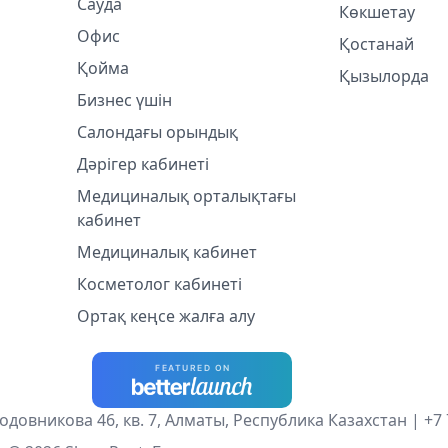
Сауда
Көкшетау
Офис
Қостанай
Қойма
Қызылорда
Бизнес үшін
Салондағы орындық
Дәрігер кабинеті
Медициналық орталықтағы
кабинет
Медициналық кабинет
Косметолог кабинетi
Ортақ кеңсе жалға алу
одовникова 46, кв. 7, Алматы, Республика Казахстан |
+7 