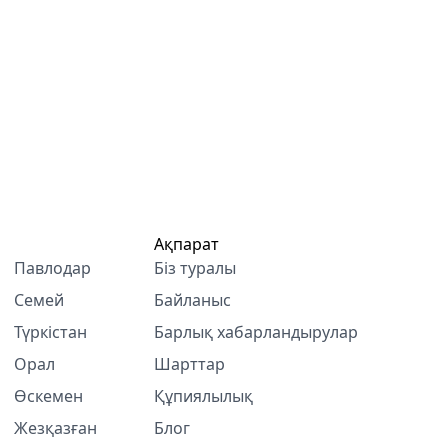
Ақпарат
Павлодар
Біз туралы
Семей
Байланыс
Түркістан
Барлық хабарландырулар
Орал
Шарттар
Өскемен
Құпиялылық
Жезқазған
Блог