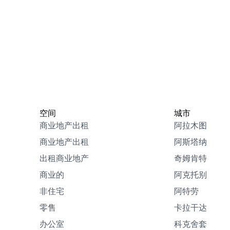
空间
城市
商业地产出租
阿拉木图
商业地产出租
阿斯塔纳
出租商业地产
奇姆肯特
商业的
阿克托别
非住宅
阿特劳
零售
卡拉干达
办公室
科克舍套