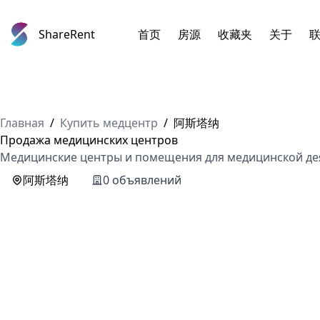
ShareRent
首页
房源
收藏夹
关于
Главная
/
Купить медцентр
/
阿斯塔纳
Продажа медицинских центров
Медицинские центры и помещения для медицинской дея
阿斯塔纳
0 объявлений