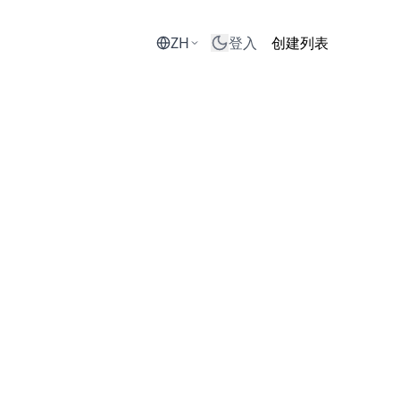
ZH
登入
创建列表