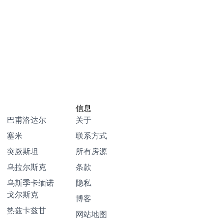
信息
巴甫洛达尔
关于
塞米
联系方式
突厥斯坦
所有房源
乌拉尔斯克
条款
乌斯季卡缅诺
隐私
戈尔斯克
博客
热兹卡兹甘
网站地图