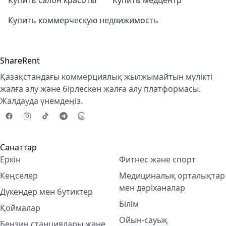
Купить салон красоты
Купить медцентр
Купить коммерческую недвижимость
ShareRent
Қазақстандағы коммерциялық жылжымайтын мүлікті
жалға алу және бірлескен жалға алу платформасы.
Жалдауда үнемдеңіз.
Санаттар
Еркін
Фитнес және спорт
Кеңселер
Медициналық орталықтар
мен дәріханалар
Дүкендер мен бутиктер
Білім
Қоймалар
Ойын-сауық
Бензин станциялары және