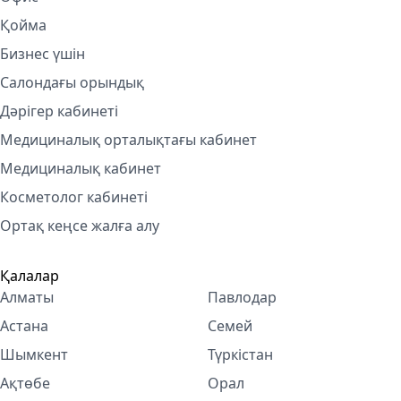
Қойма
Бизнес үшін
Салондағы орындық
Дәрігер кабинеті
Медициналық орталықтағы кабинет
Медициналық кабинет
Косметолог кабинетi
Ортақ кеңсе жалға алу
Қалалар
Алматы
Павлодар
Астана
Семей
Шымкент
Түркістан
Ақтөбе
Орал