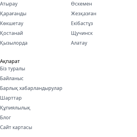
Атырау
Өскемен
Қарағанды
Жезқазған
Көкшетау
Екібастұз
Қостанай
Щучинск
Қызылорда
Алатау
Ақпарат
Біз туралы
Байланыс
Барлық хабарландырулар
Шарттар
Құпиялылық
Блог
Сайт картасы