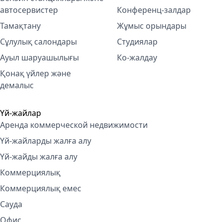
автосервистер
Конференц-залдар
Тамақтану
Жұмыс орындары
Сұлулық салондары
Студиялар
Ауыл шаруашылығы
Ко-жалдау
Қонақ үйлер және
демалыс
Үй-жайлар
Аренда коммерческой недвижимости
Үй-жайларды жалға алу
Үй-жайды жалға алу
Коммерциялық
Коммерциялық емес
Сауда
Офис