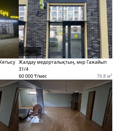
Алматы
Жетысу
Жалдау медорталықтың, мкр Гажайып
31/4
60 000 ₸/мес
76.8 м²