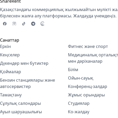
ShareRent
Қазақстандағы коммерциялық жылжымайтын мүлікті жал
бірлескен жалға алу платформасы. Жалдауда үнемдеңіз.
Санаттар
Еркін
Фитнес және спорт
Кеңселер
Медициналық орталық
мен дәріханалар
Дүкендер мен бутиктер
Білім
Қоймалар
Ойын-сауық
Бензин станциялары және
автосервистер
Конференц-залдар
Тамақтану
Жұмыс орындары
Сұлулық салондары
Студиялар
Ауыл шаруашылығы
Ко-жалдау