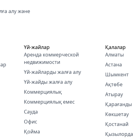
ға алу және
Үй-жайлар
Қалалар
Аренда коммерческой
Алматы
недвижимости
тар
Астана
Үй-жайларды жалға алу
Шымкент
Үй-жайды жалға алу
Ақтөбе
Коммерциялық
Атырау
Коммерциялық емес
Қарағанды
Сауда
Көкшетау
Офис
Қостанай
Қойма
Қызылорда