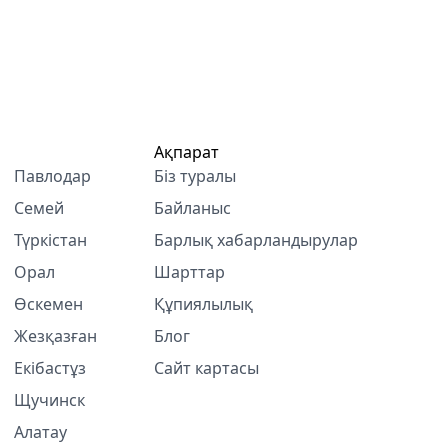
Ақпарат
Павлодар
Біз туралы
Семей
Байланыс
Түркістан
Барлық хабарландырулар
Орал
Шарттар
Өскемен
Құпиялылық
Жезқазған
Блог
Екібастұз
Сайт картасы
Щучинск
Алатау