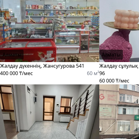
Алматы
Алматы
Жалдау дүкеннің, Жансугурова 541
Жалдау сұлулық
400 000 ₸/мес
60 м²
96
60 000 ₸/мес