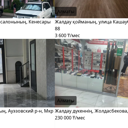
Алматы
 салонының, Кенесары
Жалдау қойманың, улица Кашау
88
3 600 ₸/мес
Алматы
ң, Ауэзовский р-н, Мкр
Жалдау дүкеннің, Жолдасбекова,
230 000 ₸/мес