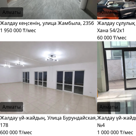
Алматы
Алматы
Жалдау кеңсенің, улица Жамбыла, 235б
Жалдау сұлулық
1 950 000 ₸/мес
Хана 54/2к1
60 000 ₸/мес
Алматы
Алматы
Жалдау үй-жайдың, Улица Бурундайская,
Жалдау үй-жайды
178
№4
600 000 ₸/мес
1 000 000 ₸/мес