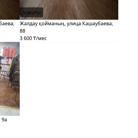
Алматы
баева,
Жалдау қойманың, улица Кашаубаева,
88
3 600 ₸/мес
 9а