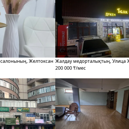
Алматы
 салонының, Желтоксан
Жалдау медорталықтың, Улица 
200 000 ₸/мес