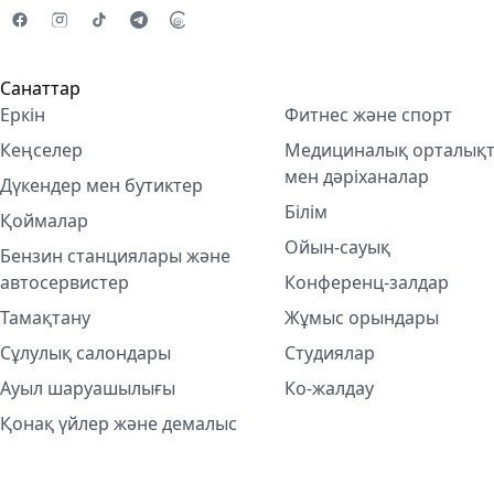
Санаттар
Еркін
Фитнес және спорт
Кеңселер
Медициналық орталық
мен дәріханалар
Дүкендер мен бутиктер
Білім
Қоймалар
Ойын-сауық
Бензин станциялары және
автосервистер
Конференц-залдар
Тамақтану
Жұмыс орындары
Сұлулық салондары
Студиялар
Ауыл шаруашылығы
Ко-жалдау
Қонақ үйлер және демалыс