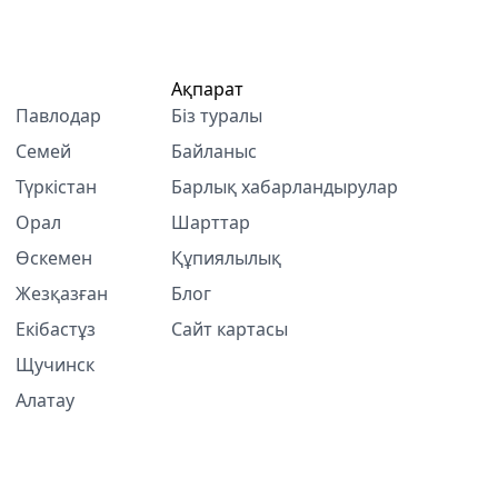
Ақпарат
Павлодар
Біз туралы
Семей
Байланыс
Түркістан
Барлық хабарландырулар
Орал
Шарттар
Өскемен
Құпиялылық
Жезқазған
Блог
Екібастұз
Сайт картасы
Щучинск
Алатау