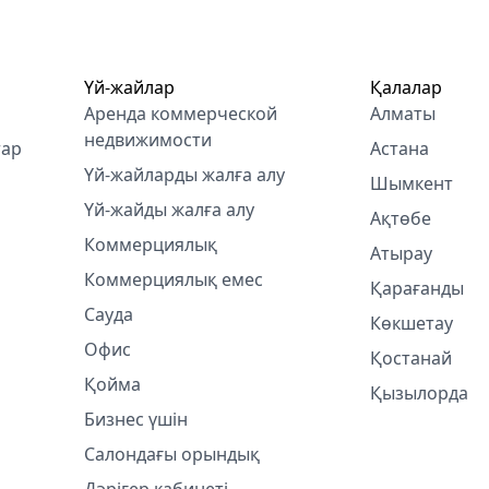
Үй-жайлар
Қалалар
Аренда коммерческой
Алматы
недвижимости
тар
Астана
Үй-жайларды жалға алу
Шымкент
Үй-жайды жалға алу
Ақтөбе
Коммерциялық
Атырау
Коммерциялық емес
Қарағанды
Сауда
Көкшетау
Офис
Қостанай
Қойма
Қызылорда
Бизнес үшін
Салондағы орындық