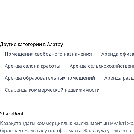
Другие категории в Алатау
Помещения свободного назначения
Аренда офис
Аренда салона красоты
Аренда сельскохозяйстве
Аренда образовательных помещений
Аренда раз
Соаренда коммерческой недвижимости
ShareRent
Қазақстандағы коммерциялық жылжымайтын мүлікті жал
бірлескен жалға алу платформасы. Жалдауда үнемдеңіз.