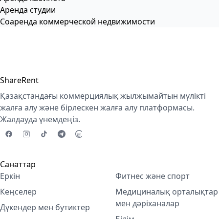
Аренда студии
Соаренда коммерческой недвижимости
ShareRent
Қазақстандағы коммерциялық жылжымайтын мүлікті
жалға алу және бірлескен жалға алу платформасы.
Жалдауда үнемдеңіз.
Санаттар
Еркін
Фитнес және спорт
Кеңселер
Медициналық орталықтар
мен дәріханалар
Дүкендер мен бутиктер