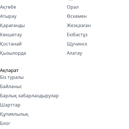
Ақтөбе
Орал
Атырау
Өскемен
Қарағанды
Жезқазған
Көкшетау
Екібастұз
Қостанай
Щучинск
Қызылорда
Алатау
Ақпарат
Біз туралы
Байланыс
Барлық хабарландырулар
Шарттар
Құпиялылық
Блог