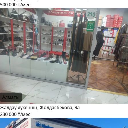
500 000 ₸/мес
Алматы
Жалдау дүкеннің, Жолдасбекова, 9а
230 000 ₸/мес