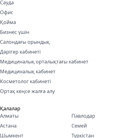
Сауда
Офис
Қойма
Бизнес үшін
Салондағы орындық
Дәрігер кабинеті
Медициналық орталықтағы кабинет
Медициналық кабинет
Косметолог кабинетi
Ортақ кеңсе жалға алу
Қалалар
Алматы
Павлодар
Астана
Семей
Шымкент
Түркістан