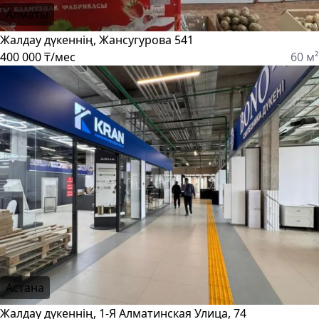
Алматы
Жалдау дүкеннің, Жансугурова 541
400 000 ₸/мес
60 м²
Астана
Жалдау дүкеннің, 1-Я Алматинская Улица, 74