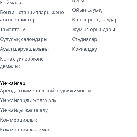
Білім
Қоймалар
Ойын-сауық
Бензин станциялары және
автосервистер
Конференц-залдар
Тамақтану
Жұмыс орындары
Сұлулық салондары
Студиялар
Ауыл шаруашылығы
Ко-жалдау
Қонақ үйлер және
демалыс
Үй-жайлар
Аренда коммерческой недвижимости
Үй-жайларды жалға алу
Үй-жайды жалға алу
Коммерциялық
Коммерциялық емес