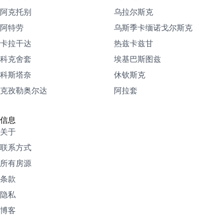
阿克托别
乌拉尔斯克
阿特劳
乌斯季卡缅诺戈尔斯克
卡拉干达
热兹卡兹甘
科克舍套
埃基巴斯图兹
科斯塔奈
休钦斯克
克孜勒奥尔达
阿拉套
信息
关于
联系方式
所有房源
条款
隐私
博客