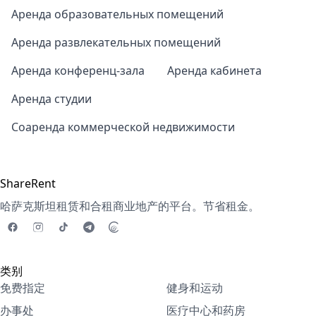
Аренда образовательных помещений
Аренда развлекательных помещений
Аренда конференц-зала
Аренда кабинета
Аренда студии
Соаренда коммерческой недвижимости
ShareRent
哈萨克斯坦租赁和合租商业地产的平台。节省租金。
类别
免费指定
健身和运动
办事处
医疗中心和药房