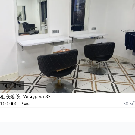
阿斯塔纳
租 美容院, Улы дала 82
100 000 ₸/мес
30 м²