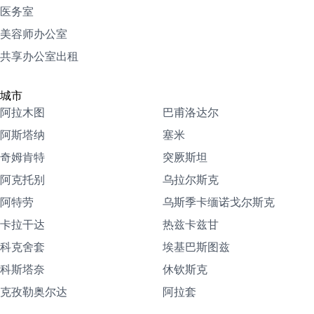
医务室
美容师办公室
共享办公室出租
城市
阿拉木图
巴甫洛达尔
阿斯塔纳
塞米
奇姆肯特
突厥斯坦
阿克托别
乌拉尔斯克
阿特劳
乌斯季卡缅诺戈尔斯克
卡拉干达
热兹卡兹甘
科克舍套
埃基巴斯图兹
科斯塔奈
休钦斯克
克孜勒奥尔达
阿拉套