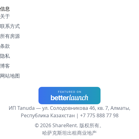
信息
关于
联系方式
所有房源
条款
隐私
博客
网站地图
ИП Tanuda — ул. Солодовникова 46, кв. 7, Алматы,
Республика Казахстан |
+7 775 888 77 98
© 2026 ShareRent. 版权所有。
哈萨克斯坦出租商业地产