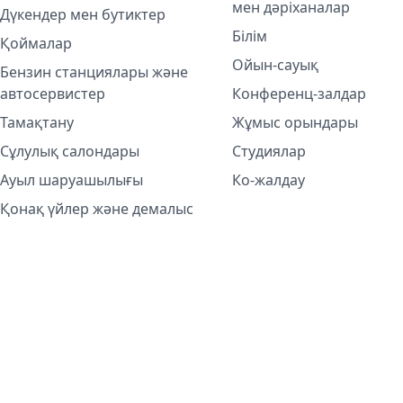
мен дәріханалар
Дүкендер мен бутиктер
Білім
Қоймалар
Ойын-сауық
Бензин станциялары және
автосервистер
Конференц-залдар
Тамақтану
Жұмыс орындары
Сұлулық салондары
Студиялар
Ауыл шаруашылығы
Ко-жалдау
Қонақ үйлер және демалыс