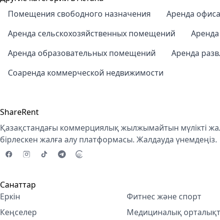
Помещения свободного назначения
Аренда офис
Аренда сельскохозяйственных помещений
Аренда
Аренда образовательных помещений
Аренда раз
Соаренда коммерческой недвижимости
ShareRent
Қазақстандағы коммерциялық жылжымайтын мүлікті жал
бірлескен жалға алу платформасы. Жалдауда үнемдеңіз.
Санаттар
Еркін
Фитнес және спорт
Кеңселер
Медициналық орталық