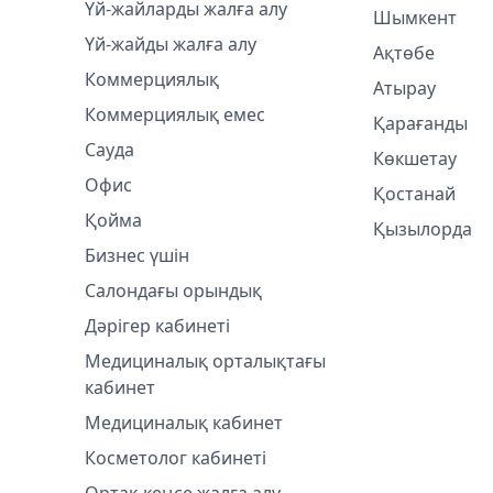
Үй-жайларды жалға алу
Шымкент
Үй-жайды жалға алу
Ақтөбе
Коммерциялық
Атырау
Коммерциялық емес
Қарағанды
Сауда
Көкшетау
Офис
Қостанай
Қойма
Қызылорда
Бизнес үшін
Салондағы орындық
Дәрігер кабинеті
Медициналық орталықтағы
кабинет
Медициналық кабинет
Косметолог кабинетi