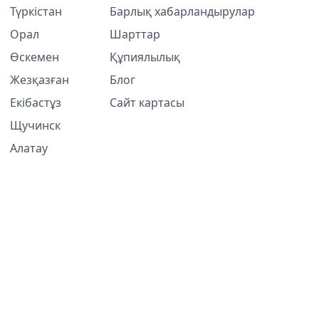
Түркістан
Барлық хабарландырулар
Орал
Шарттар
Өскемен
Құпиялылық
Жезқазған
Блог
Екібастұз
Сайт картасы
Щучинск
Алатау