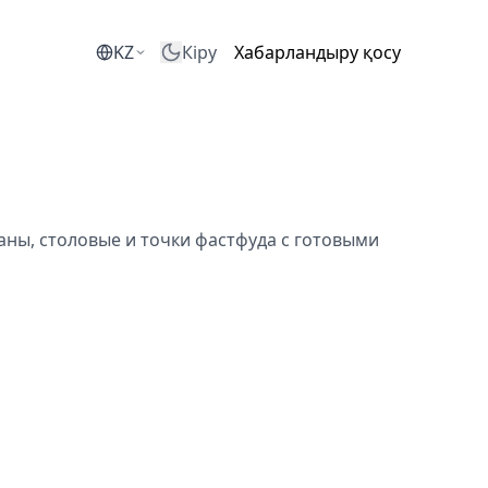
KZ
Кіру
Хабарландыру қосу
ны, столовые и точки фастфуда с готовыми