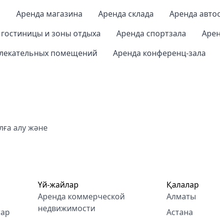
а
Аренда магазина
Аренда склада
Аренда авто
 гостиницы и зоны отдыха
Аренда спортзала
Арен
влекательных помещений
Аренда конференц-зала
ға алу және
Үй-жайлар
Қалалар
Аренда коммерческой
Алматы
недвижимости
тар
Астана