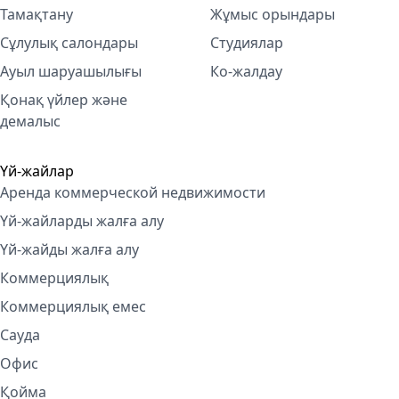
Тамақтану
Жұмыс орындары
Сұлулық салондары
Студиялар
Ауыл шаруашылығы
Ко-жалдау
Қонақ үйлер және
демалыс
Үй-жайлар
Аренда коммерческой недвижимости
Үй-жайларды жалға алу
Үй-жайды жалға алу
Коммерциялық
Коммерциялық емес
Сауда
Офис
Қойма