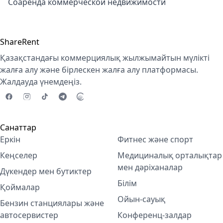
Соаренда коммерческой недвижимости
ShareRent
Қазақстандағы коммерциялық жылжымайтын мүлікті
жалға алу және бірлескен жалға алу платформасы.
Жалдауда үнемдеңіз.
Санаттар
Еркін
Фитнес және спорт
Кеңселер
Медициналық орталықтар
мен дәріханалар
Дүкендер мен бутиктер
Білім
Қоймалар
Ойын-сауық
Бензин станциялары және
автосервистер
Конференц-залдар