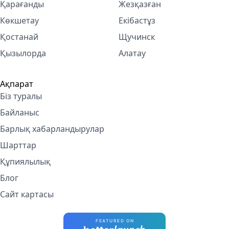
Қарағанды
Жезқазған
Көкшетау
Екібастұз
Қостанай
Щучинск
Қызылорда
Алатау
Ақпарат
Біз туралы
Байланыс
Барлық хабарландырулар
Шарттар
Құпиялылық
Блог
Сайт картасы