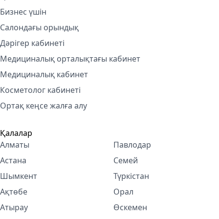
Бизнес үшін
Салондағы орындық
Дәрігер кабинеті
Медициналық орталықтағы кабинет
Медициналық кабинет
Косметолог кабинетi
Ортақ кеңсе жалға алу
Қалалар
Алматы
Павлодар
Астана
Семей
Шымкент
Түркістан
Ақтөбе
Орал
Атырау
Өскемен