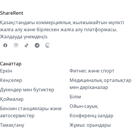
ShareRent
Қазақстандағы коммерциялық жылжымайтын мүлікті
жалға алу және бірлескен жалға алу платформасы.
Жалдауда үнемдеңіз.
Санаттар
Еркін
Фитнес және спорт
Кеңселер
Медициналық орталықтар
мен дәріханалар
Дүкендер мен бутиктер
Білім
Қоймалар
Ойын-сауық
Бензин станциялары және
автосервистер
Конференц-залдар
Тамақтану
Жұмыс орындары