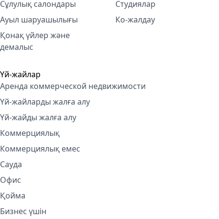
Сұлулық салондары
Студиялар
Ауыл шаруашылығы
Ко-жалдау
Қонақ үйлер және
демалыс
Үй-жайлар
Аренда коммерческой недвижимости
Үй-жайларды жалға алу
Үй-жайды жалға алу
Коммерциялық
Коммерциялық емес
Сауда
Офис
Қойма
Бизнес үшін