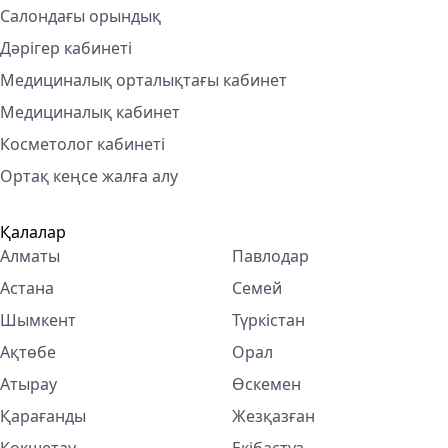
Салондағы орындық
Дәрігер кабинеті
Медициналық орталықтағы кабинет
Медициналық кабинет
Косметолог кабинетi
Ортақ кеңсе жалға алу
Қалалар
Алматы
Павлодар
Астана
Семей
Шымкент
Түркістан
Ақтөбе
Орал
Атырау
Өскемен
Қарағанды
Жезқазған