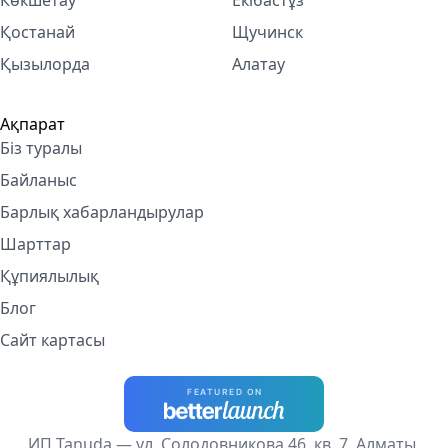
Көкшетау
Екібастұз
Қостанай
Щучинск
Қызылорда
Алатау
Ақпарат
Біз туралы
Байланыс
Барлық хабарландырулар
Шарттар
Құпиялылық
Блог
Сайт картасы
ИП Tanuda — ул. Солодовникова 46, кв. 7, Алматы,