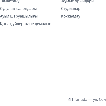
Тамақтану
Жұмыс орындары
Сұлулық салондары
Студиялар
Ауыл шаруашылығы
Ко-жалдау
Қонақ үйлер және демалыс
ИП Tanuda — ул. Сол