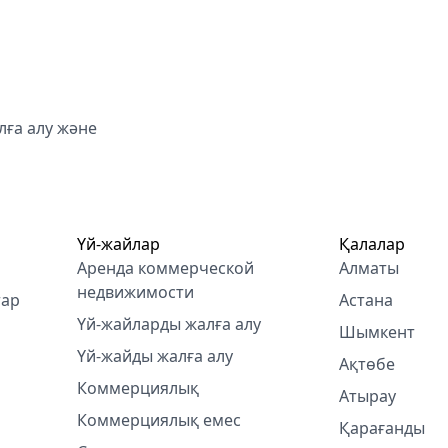
ға алу және
Үй-жайлар
Қалалар
Аренда коммерческой
Алматы
недвижимости
тар
Астана
Үй-жайларды жалға алу
Шымкент
Үй-жайды жалға алу
Ақтөбе
Коммерциялық
Атырау
Коммерциялық емес
Қарағанды