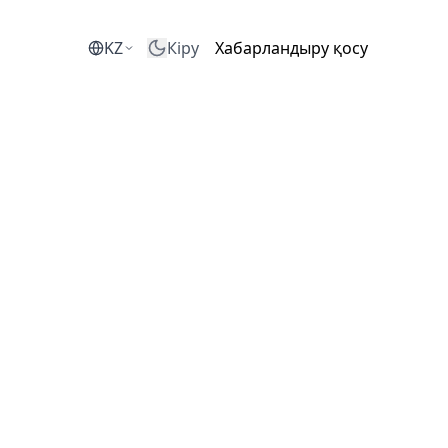
KZ
Кіру
Хабарландыру қосу