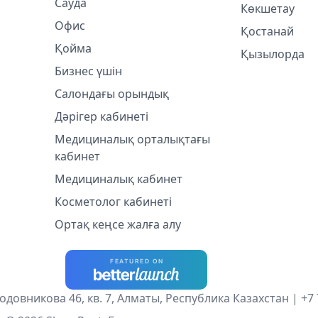
Сауда
Көкшетау
Офис
Қостанай
Қойма
Қызылорда
Бизнес үшін
Салондағы орындық
Дәрігер кабинеті
Медициналық орталықтағы
кабинет
Медициналық кабинет
Косметолог кабинетi
Ортақ кеңсе жалға алу
одовникова 46, кв. 7, Алматы, Республика Казахстан |
+7 