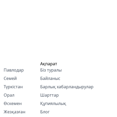
Ақпарат
Павлодар
Біз туралы
Семей
Байланыс
Түркістан
Барлық хабарландырулар
Орал
Шарттар
Өскемен
Құпиялылық
Жезқазған
Блог