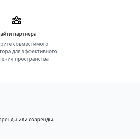
айти партнёра
рите совместимого
тора для эффективного
ления пространства
 аренды или соаренды.