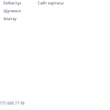
Екібастұз
Сайт картасы
Щучинск
Алатау
775 888 77 98