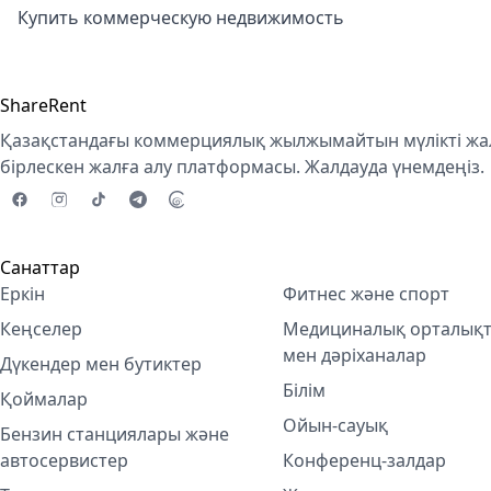
Купить коммерческую недвижимость
ShareRent
Қазақстандағы коммерциялық жылжымайтын мүлікті жал
бірлескен жалға алу платформасы. Жалдауда үнемдеңіз.
Санаттар
Еркін
Фитнес және спорт
Кеңселер
Медициналық орталық
мен дәріханалар
Дүкендер мен бутиктер
Білім
Қоймалар
Ойын-сауық
Бензин станциялары және
автосервистер
Конференц-залдар