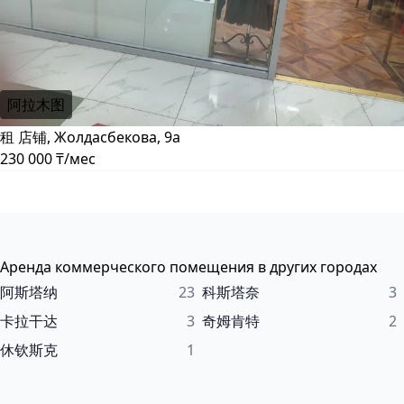
阿拉木图
租 店铺, Жолдасбекова, 9а
230 000 ₸/мес
Аренда коммерческого помещения в других городах
阿斯塔纳
23
科斯塔奈
3
卡拉干达
3
奇姆肯特
2
休钦斯克
1