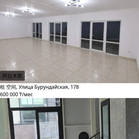
阿拉木图
租 空间, Улица Бурундайская, 178
600 000 ₸/мес