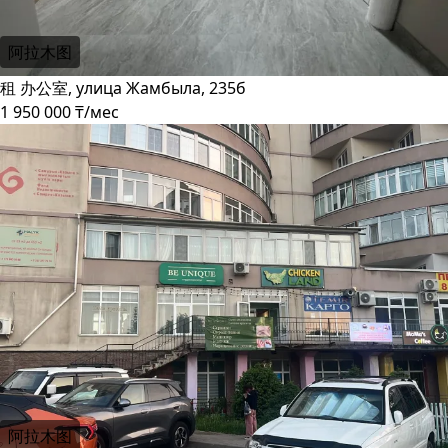
阿拉木图
租 办公室, улица Жамбыла, 235б
1 950 000 ₸/мес
阿拉木图