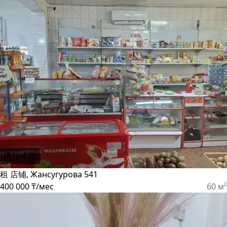
阿拉木图
租 店铺, Жансугурова 541
400 000 ₸/мес
60 м²