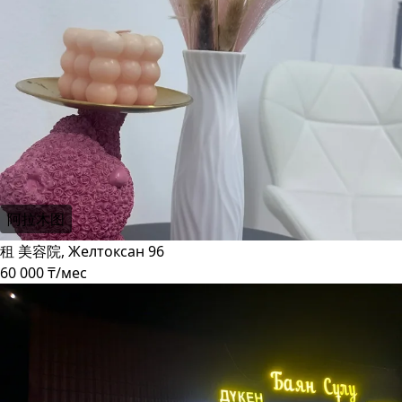
阿拉木图
租 美容院, Желтоксан 96
60 000 ₸/мес