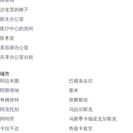
商务用
沙龙里的椅子
医生办公室
医疗中心的房间
医务室
美容师办公室
共享办公室出租
城市
阿拉木图
巴甫洛达尔
阿斯塔纳
塞米
奇姆肯特
突厥斯坦
阿克托别
乌拉尔斯克
阿特劳
乌斯季卡缅诺戈尔斯克
卡拉干达
热兹卡兹甘