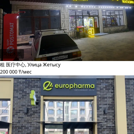
阿拉木图
租 医疗中心, Улица Жетысу
200 000 ₸/мес