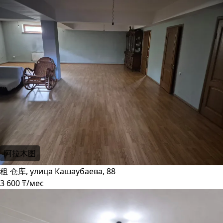
阿拉木图
租 仓库, улица Кашаубаева, 88
3 600 ₸/мес