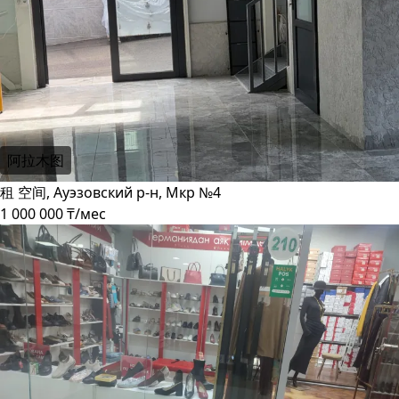
阿拉木图
租 空间, Ауэзовский р-н, Мкр №4
1 000 000 ₸/мес