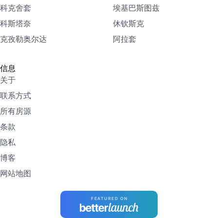
科克舍套
埃基巴斯图兹
科斯塔奈
休钦斯克
克孜勒奥尔达
阿拉套
信息
关于
联系方式
所有房源
条款
隐私
博客
网站地图