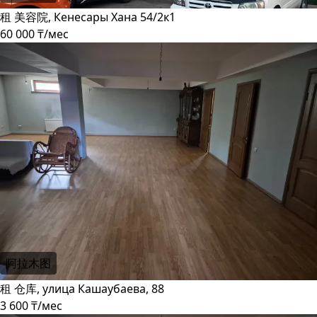
租 美容院, Кенесары Хана 54/2к1
60 000 ₸/мес
阿拉木图
租 仓库, улица Кашаубаева, 88
3 600 ₸/мес