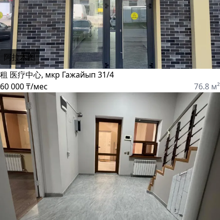
阿拉木图
租 医疗中心, мкр Гажайып 31/4
60 000 ₸/мес
76.8 м²